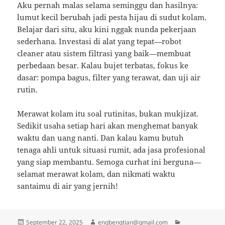
Aku pernah malas selama seminggu dan hasilnya:
lumut kecil berubah jadi pesta hijau di sudut kolam.
Belajar dari situ, aku kini nggak nunda pekerjaan
sederhana. Investasi di alat yang tepat—robot
cleaner atau sistem filtrasi yang baik—membuat
perbedaan besar. Kalau bujet terbatas, fokus ke
dasar: pompa bagus, filter yang terawat, dan uji air
rutin.
Merawat kolam itu soal rutinitas, bukan mukjizat.
Sedikit usaha setiap hari akan menghemat banyak
waktu dan uang nanti. Dan kalau kamu butuh
tenaga ahli untuk situasi rumit, ada jasa profesional
yang siap membantu. Semoga curhat ini berguna—
selamat merawat kolam, dan nikmati waktu
santaimu di air yang jernih!
Posted
Author
Categories
September 22, 2025
engbengtian@gmail.com