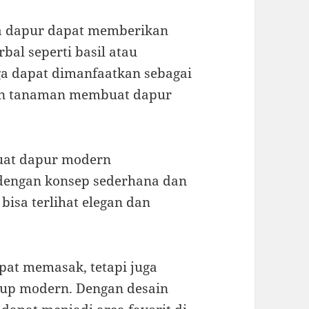
a dapur dapat memberikan
al seperti basil atau
ga dapat dimanfaatkan sebagai
an tanaman membuat dapur
uat dapur modern
dengan konsep sederhana dan
bisa terlihat elegan dan
pat memasak, tetapi juga
dup modern. Dengan desain