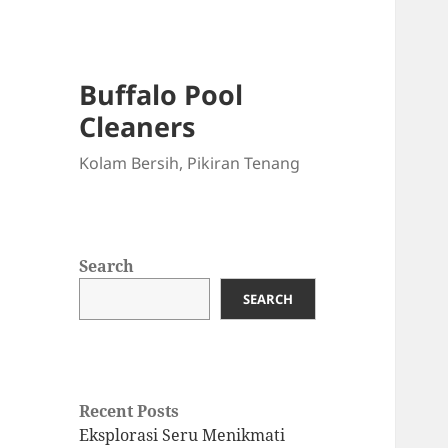
Buffalo Pool
Cleaners
Kolam Bersih, Pikiran Tenang
Search
SEARCH
Recent Posts
Eksplorasi Seru Menikmati