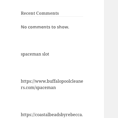
Recent Comments
No comments to show.
spaceman slot
https://www.buffalopoolcleane
rs.com/spaceman
https://coastalbeadsbyrebecca.