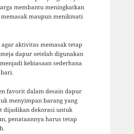
luarga membantu meningkatkan
aat memasak maupun menikmati
 agar aktivitas memasak tetap
meja dapur setelah digunakan
 menjadi kebiasaan sederhana
hari.
en favorit dalam desain dapur
ntuk menyimpan barang yang
at dijadikan dekorasi untuk
n, penataannya harus tetap
h.