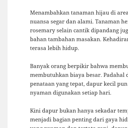
Menambahkan tanaman hijau di are
nuansa segar dan alami. Tanaman herb
rosemary selain cantik dipandang ju
bahan tambahan masakan. Kehadir
terasa lebih hidup.
Banyak orang berpikir bahwa memb
membutuhkan biaya besar. Padahal 
penataan yang tepat, dapur kecil pun 
nyaman digunakan setiap hari.
Kini dapur bukan hanya sekadar tem
menjadi bagian penting dari gaya hi