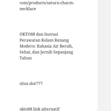
com/products/saturn-charm-
necklace
OKTO88 dan Inovasi
Perawatan Kolam Renang
Modern: Rahasia Air Bersih,
Sehat, dan Jernih Sepanjang
Tahun
situs slot777
okto88 link alternatif