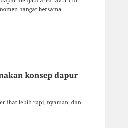
dapat menjadi area favorit di
 momen hangat bersama
nakan konsep dapur
rlihat lebih rapi, nyaman, dan