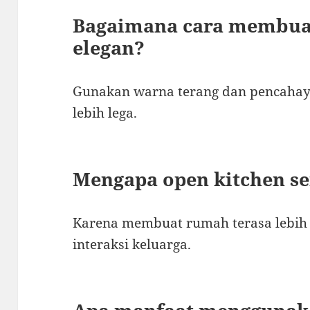
Bagaimana cara membuat 
elegan?
Gunakan warna terang dan pencahay
lebih lega.
Mengapa open kitchen s
Karena membuat rumah terasa lebih
interaksi keluarga.