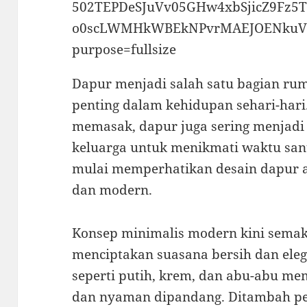
Dapur menjadi salah satu bagian ru
penting dalam kehidupan sehari-hari
memasak, dapur juga sering menjad
keluarga untuk menikmati waktu sant
mulai memperhatikan desain dapur ag
dan modern.
Konsep minimalis modern kini sema
menciptakan suasana bersih dan ele
seperti putih, krem, dan abu-abu mem
dan nyaman dipandang. Ditambah pe