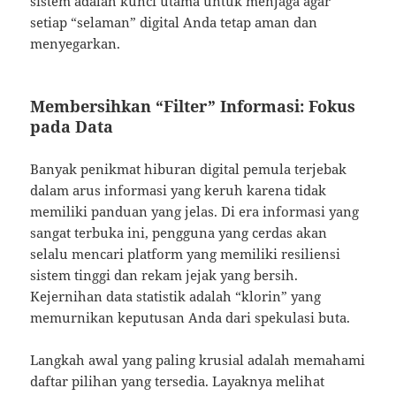
sistem adalah kunci utama untuk menjaga agar
setiap “selaman” digital Anda tetap aman dan
menyegarkan.
Membersihkan “Filter” Informasi: Fokus
pada Data
Banyak penikmat hiburan digital pemula terjebak
dalam arus informasi yang keruh karena tidak
memiliki panduan yang jelas. Di era informasi yang
sangat terbuka ini, pengguna yang cerdas akan
selalu mencari platform yang memiliki resiliensi
sistem tinggi dan rekam jejak yang bersih.
Kejernihan data statistik adalah “klorin” yang
memurnikan keputusan Anda dari spekulasi buta.
Langkah awal yang paling krusial adalah memahami
daftar pilihan yang tersedia. Layaknya melihat