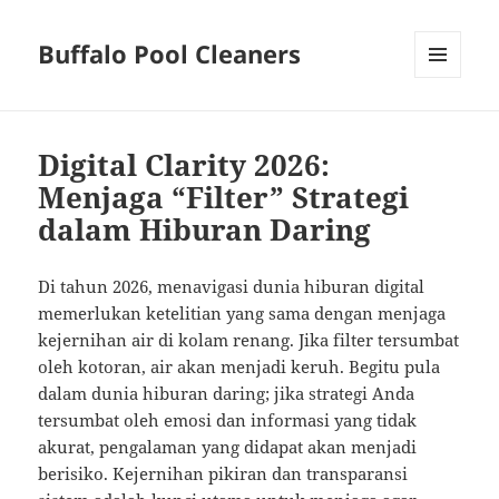
Buffalo Pool Cleaners
MENU
AND
WIDGETS
Digital Clarity 2026:
Menjaga “Filter” Strategi
dalam Hiburan Daring
Di tahun 2026, menavigasi dunia hiburan digital
memerlukan ketelitian yang sama dengan menjaga
kejernihan air di kolam renang. Jika filter tersumbat
oleh kotoran, air akan menjadi keruh. Begitu pula
dalam dunia hiburan daring; jika strategi Anda
tersumbat oleh emosi dan informasi yang tidak
akurat, pengalaman yang didapat akan menjadi
berisiko. Kejernihan pikiran dan transparansi