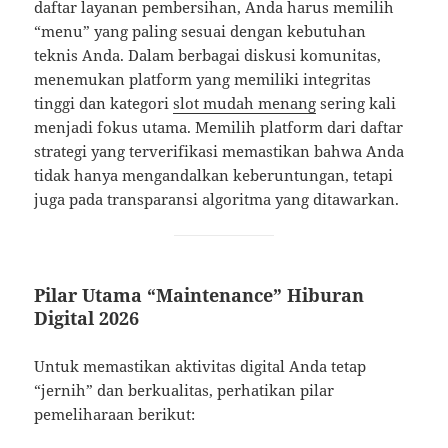
daftar layanan pembersihan, Anda harus memilih
“menu” yang paling sesuai dengan kebutuhan
teknis Anda. Dalam berbagai diskusi komunitas,
menemukan platform yang memiliki integritas
tinggi dan kategori
slot mudah menang
sering kali
menjadi fokus utama. Memilih platform dari daftar
strategi yang terverifikasi memastikan bahwa Anda
tidak hanya mengandalkan keberuntungan, tetapi
juga pada transparansi algoritma yang ditawarkan.
Pilar Utama “Maintenance” Hiburan
Digital 2026
Untuk memastikan aktivitas digital Anda tetap
“jernih” dan berkualitas, perhatikan pilar
pemeliharaan berikut: