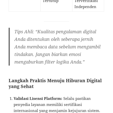
Tertutup
Terverifikasi
Independen
Tips Ahli:
“Kualitas pengalaman digital
Anda ditentukan oleh seberapa jernih
Anda membaca data sebelum mengambil
tindakan. Jangan biarkan emosi
mengaburkan filter logika Anda.”
Langkah Praktis Menuju Hiburan Digital
yang Sehat
Validasi Lisensi Platform:
Selalu pastikan
penyedia layanan memiliki sertifikasi
internasional yang menjamin kejujuran sistem.