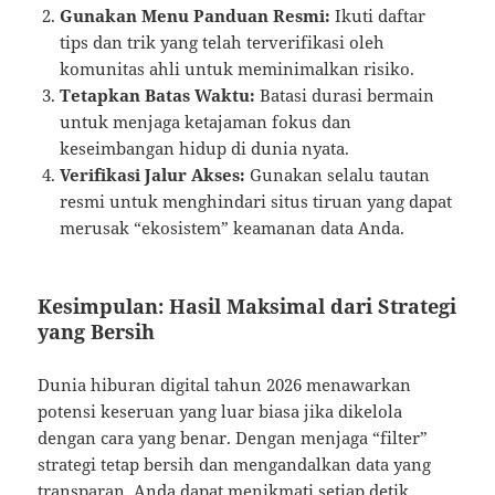
Gunakan Menu Panduan Resmi:
Ikuti daftar
tips dan trik yang telah terverifikasi oleh
komunitas ahli untuk meminimalkan risiko.
Tetapkan Batas Waktu:
Batasi durasi bermain
untuk menjaga ketajaman fokus dan
keseimbangan hidup di dunia nyata.
Verifikasi Jalur Akses:
Gunakan selalu tautan
resmi untuk menghindari situs tiruan yang dapat
merusak “ekosistem” keamanan data Anda.
Kesimpulan: Hasil Maksimal dari Strategi
yang Bersih
Dunia hiburan digital tahun 2026 menawarkan
potensi keseruan yang luar biasa jika dikelola
dengan cara yang benar. Dengan menjaga “filter”
strategi tetap bersih dan mengandalkan data yang
transparan, Anda dapat menikmati setiap detik