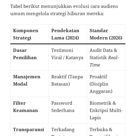
Tabel berikut menunjukkan evolusi cara audiens
umum mengelola strategi hiburan mereka:
Komponen
Pendekatan
Standar
Strategi
Lama (2024)
Modern (2026)
Dasar
Testimoni
Audit Data &
Pemilihan
Viral / Katanya
Statistik
Real-
Time
Manajemen
Reaktif (Tanpa
Proaktif
Modal
Batasan)
(Disiplin
Anggaran)
Filter
Password
Biometrik &
Keamanan
Sederhana
Enkripsi Multi-
Lapis
Transparansi
Terkadang
Terbuka &