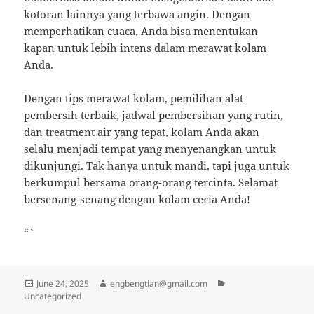
kotoran lainnya yang terbawa angin. Dengan
memperhatikan cuaca, Anda bisa menentukan
kapan untuk lebih intens dalam merawat kolam
Anda.
Dengan tips merawat kolam, pemilihan alat
pembersih terbaik, jadwal pembersihan yang rutin,
dan treatment air yang tepat, kolam Anda akan
selalu menjadi tempat yang menyenangkan untuk
dikunjungi. Tak hanya untuk mandi, tapi juga untuk
berkumpul bersama orang-orang tercinta. Selamat
bersenang-senang dengan kolam ceria Anda!
“`
Posted
Author
Categories
June 24, 2025
engbengtian@gmail.com
on
Uncategorized