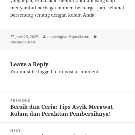
yang tepat, Anda akan memiliki kolam yang siap
menyambut berbagai momen berharga. Jadi, selamat
bersenang-senang dengan kolam Anda!
Posted
Author
Categories
June 23, 2025
engbengtian@gmail.com
on
Uncategorized
Leave a Reply
You must be
logged in
to post a comment.
Post
PREVIOUS
navigation
Bersih dan Ceria: Tips Asyik Merawat
Previous
Kolam dan Peralatan Pembersihnya!
post:
NEXT