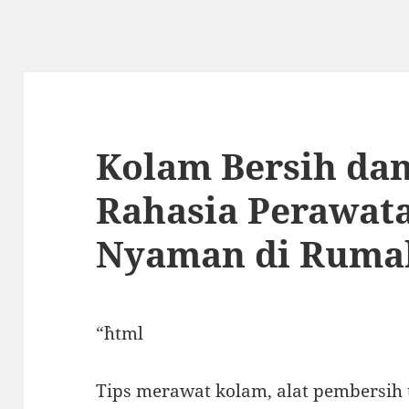
Kolam Bersih dan
Rahasia Perawata
Nyaman di Ruma
“`html
Tips merawat kolam, alat pembersih 