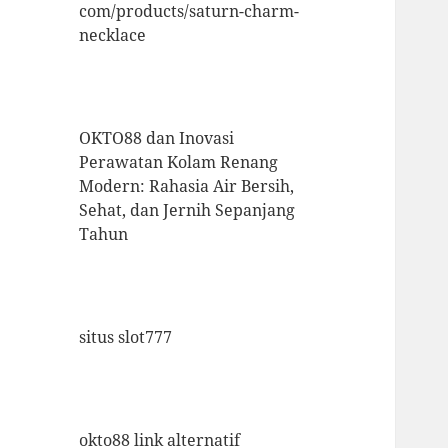
com/products/saturn-charm-
necklace
OKTO88 dan Inovasi
Perawatan Kolam Renang
Modern: Rahasia Air Bersih,
Sehat, dan Jernih Sepanjang
Tahun
situs slot777
okto88 link alternatif