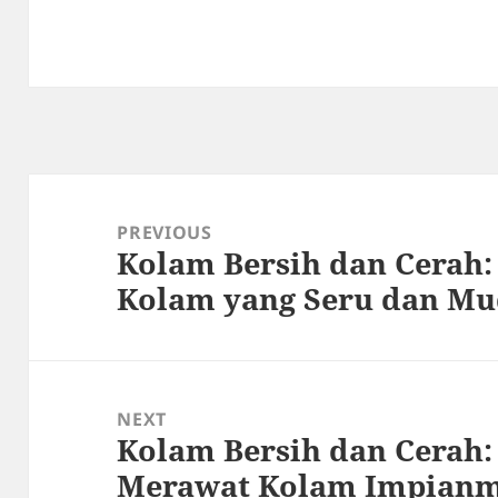
Post
navigation
PREVIOUS
Kolam Bersih dan Cerah:
Previous
Kolam yang Seru dan Mu
post:
NEXT
Kolam Bersih dan Cerah:
Next
Merawat Kolam Impian
post: