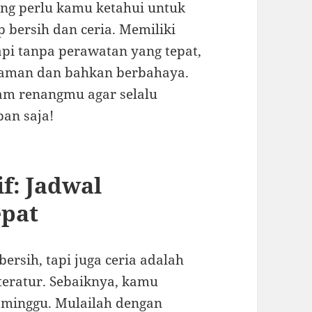
ang perlu kamu ketahui untuk
 bersih dan ceria. Memiliki
api tanpa perawatan yang tepat,
nyaman dan bahkan berbahaya.
lam renangmu agar selalu
pan saja!
f: Jadwal
epat
ersih, tapi juga ceria adalah
teratur. Sebaiknya, kamu
 minggu. Mulailah dengan