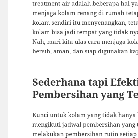
treatment air adalah beberapa hal y
menjaga kolam renang di rumah tetap
kolam sendiri itu menyenangkan, tet
kolam bisa jadi tempat yang tidak 
Nah, mari kita ulas cara menjaga ko
bersih, aman, dan siap digunakan ka
Sederhana tapi Efekti
Pembersihan yang T
Kunci untuk kolam yang tidak hanya b
mengikuti jadwal pembersihan yang 
melakukan pembersihan rutin setiap