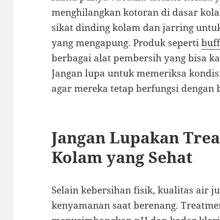
menghilangkan kotoran di dasar kol
sikat dinding kolam dan jarring un
yang mengapung. Produk seperti
buf
berbagai alat pembersih yang bisa k
Jangan lupa untuk memeriksa kondisi 
agar mereka tetap berfungsi dengan 
Jangan Lupakan Trea
Kolam yang Sehat
Selain kebersihan fisik, kualitas air
kenyamanan saat berenang. Treatmen