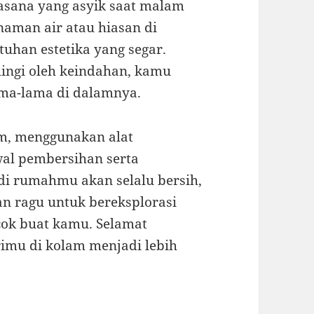
asana yang asyik saat malam
anaman air atau hiasan di
uhan estetika yang segar.
lingi oleh keindahan, kamu
ama-lama di dalamnya.
m, menggunakan alat
wal pembersihan serta
 di rumahmu akan selalu bersih,
gan ragu untuk bereksplorasi
ok buat kamu. Selamat
imu di kolam menjadi lebih