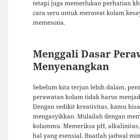
tetapi juga memerlukan perhatian kh
cara seru untuk merawat kolam kesay
memesona.
Menggali Dasar Pera
Menyenangkan
Sebelum kita terjun lebih dalam, p
perawatan kolam tidak harus menja
Dengan sedikit kreativitas, kamu bi
mengasyikkan. Mulailah dengan mem
kolammu. Memeriksa pH, alkalinitas
hal yang esensial. Buatlah jadwal m