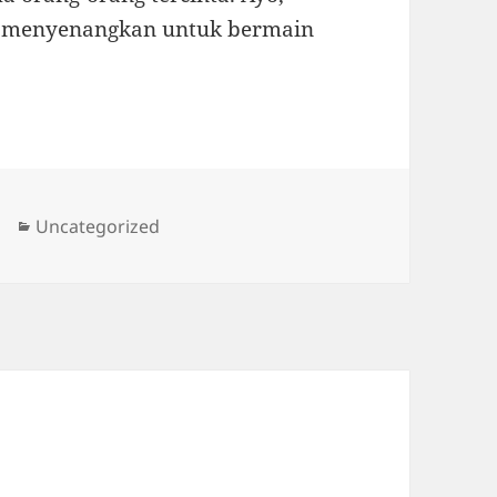
u menyenangkan untuk bermain
Categories
Uncategorized