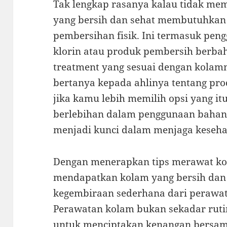
Tak lengkap rasanya kalau tidak mem
yang bersih dan sehat membutuhkan 
pembersihan fisik. Ini termasuk pen
klorin atau produk pembersih berbah
treatment yang sesuai dengan kolam
bertanya kepada ahlinya tentang pr
jika kamu lebih memilih opsi yang itu
berlebihan dalam penggunaan bahan
menjadi kunci dalam menjaga keseh
Dengan menerapkan tips merawat kol
mendapatkan kolam yang bersih dan c
kegembiraan sederhana dari perawa
Perawatan kolam bukan sekadar ruti
untuk menciptakan kenangan bersama