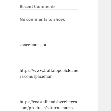
Recent Comments
No comments to show.
spaceman slot
https://www.buffalopoolcleane
rs.com/spaceman
https://coastalbeadsbyrebecca.
com/products/saturn-charm-