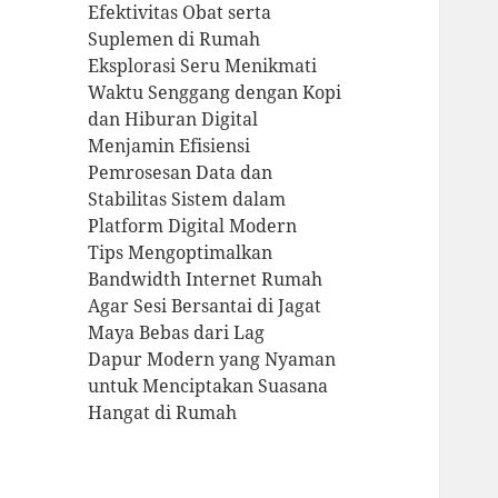
Efektivitas Obat serta
Suplemen di Rumah
Eksplorasi Seru Menikmati
Waktu Senggang dengan Kopi
dan Hiburan Digital
Menjamin Efisiensi
Pemrosesan Data dan
Stabilitas Sistem dalam
Platform Digital Modern
Tips Mengoptimalkan
Bandwidth Internet Rumah
Agar Sesi Bersantai di Jagat
Maya Bebas dari Lag
Dapur Modern yang Nyaman
untuk Menciptakan Suasana
Hangat di Rumah