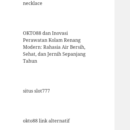
necklace
OKTO88 dan Inovasi
Perawatan Kolam Renang
Modern: Rahasia Air Bersih,
Sehat, dan Jernih Sepanjang
Tahun
situs slot777
okto88 link alternatif