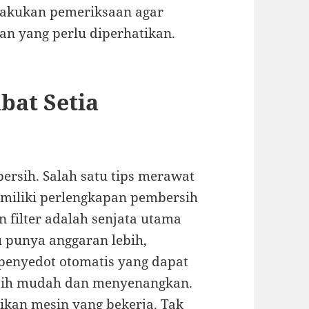
elakukan pemeriksaan agar
an yang perlu diperhatikan.
bat Setia
bersih. Salah satu tips merawat
emiliki perlengkapan pembersih
n filter adalah senjata utama
 punya anggaran lebih,
enyedot otomatis yang dapat
bih mudah dan menyenangkan.
ikan mesin yang bekerja. Tak