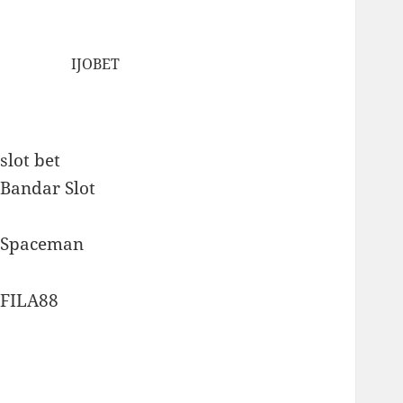
IJOBET
slot bet
Bandar Slot
Spaceman
FILA88