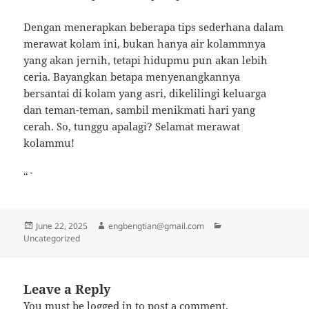
Dengan menerapkan beberapa tips sederhana dalam
merawat kolam ini, bukan hanya air kolammnya
yang akan jernih, tetapi hidupmu pun akan lebih
ceria. Bayangkan betapa menyenangkannya
bersantai di kolam yang asri, dikelilingi keluarga
dan teman-teman, sambil menikmati hari yang
cerah. So, tunggu apalagi? Selamat merawat
kolammu!
“`
Posted
Author
Categories
June 22, 2025
engbengtian@gmail.com
on
Uncategorized
Leave a Reply
You must be
logged in
to post a comment.