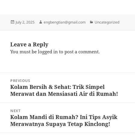
“`
Posted
Author
Categories
July 2, 2025
engbengtian@gmail.com
Uncategorized
on
Leave a Reply
You must be
logged in
to post a comment.
Post
PREVIOUS
navigation
Kolam Bersih & Sehat: Trik Simpel
Previous
Merawat dan Mensiasati Air di Rumah!
post:
NEXT
Kolam Mandi di Rumah? Ini Tips Asyik
Next
Merawatnya Supaya Tetap Kinclong!
post: