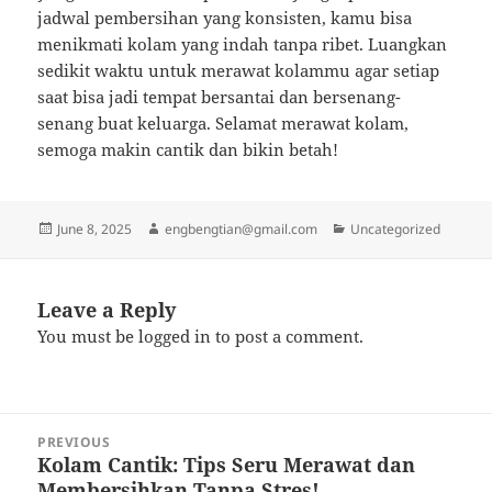
jadwal pembersihan yang konsisten, kamu bisa
menikmati kolam yang indah tanpa ribet. Luangkan
sedikit waktu untuk merawat kolammu agar setiap
saat bisa jadi tempat bersantai dan bersenang-
senang buat keluarga. Selamat merawat kolam,
semoga makin cantik dan bikin betah!
Posted
Author
Categories
June 8, 2025
engbengtian@gmail.com
Uncategorized
on
Leave a Reply
You must be
logged in
to post a comment.
Post
PREVIOUS
navigation
Kolam Cantik: Tips Seru Merawat dan
Previous
Membersihkan Tanpa Stres!
post: