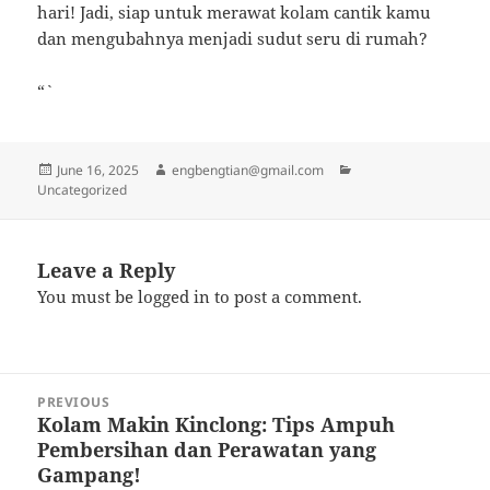
hari! Jadi, siap untuk merawat kolam cantik kamu
dan mengubahnya menjadi sudut seru di rumah?
“`
Posted
Author
Categories
June 16, 2025
engbengtian@gmail.com
on
Uncategorized
Leave a Reply
You must be
logged in
to post a comment.
Post
PREVIOUS
navigation
Kolam Makin Kinclong: Tips Ampuh
Previous
Pembersihan dan Perawatan yang
post:
Gampang!