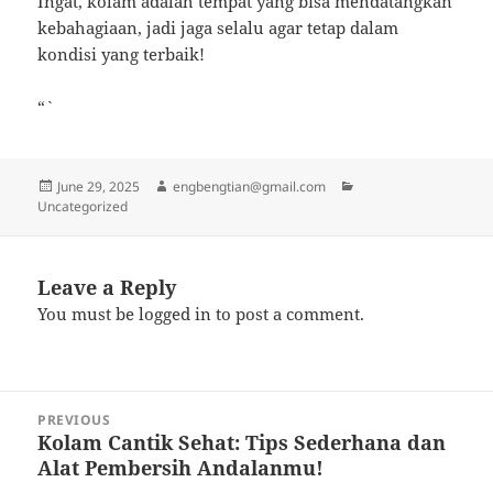
Ingat, kolam adalah tempat yang bisa mendatangkan
kebahagiaan, jadi jaga selalu agar tetap dalam
kondisi yang terbaik!
“`
Posted
Author
Categories
June 29, 2025
engbengtian@gmail.com
on
Uncategorized
Leave a Reply
You must be
logged in
to post a comment.
Post
PREVIOUS
navigation
Kolam Cantik Sehat: Tips Sederhana dan
Previous
Alat Pembersih Andalanmu!
post: