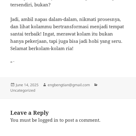
tersendiri, bukan?
Jadi, ambil napas dalam-dalam, nikmati prosesnya,
dan lihat kolammu bertransformasi menjadi tempat
santai terbaik! Ingat, merawat kolam itu bukan
hanya pekerjaan, tapi juga bisa jadi hobi yang seru.
Selamat berkolam-kolam ria!
“`
Posted
Author
Categories
June 14, 2025
engbengtian@gmail.com
on
Uncategorized
Leave a Reply
You must be
logged in
to post a comment.