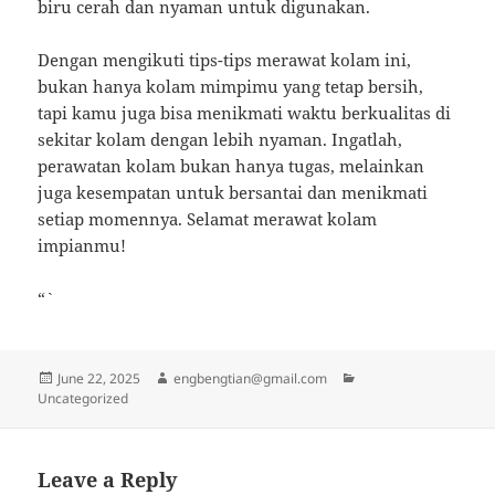
biru cerah dan nyaman untuk digunakan.
Dengan mengikuti tips-tips merawat kolam ini,
bukan hanya kolam mimpimu yang tetap bersih,
tapi kamu juga bisa menikmati waktu berkualitas di
sekitar kolam dengan lebih nyaman. Ingatlah,
perawatan kolam bukan hanya tugas, melainkan
juga kesempatan untuk bersantai dan menikmati
setiap momennya. Selamat merawat kolam
impianmu!
“`
Posted
Author
Categories
June 22, 2025
engbengtian@gmail.com
on
Uncategorized
Leave a Reply