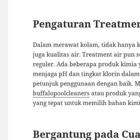
Pengaturan Treatmen
Dalam merawat kolam, tidak hanya ke
juga kualitas air. Treatment air pun
reguler. Ada beberapa produk kimia
menjaga pH dan tingkat klorin dala
petunjuk penggunaan dengan baik. 
buffalopoolcleaners
atau produk yang
yang tepat untuk memilih bahan kimi
Bergantung pada Cu