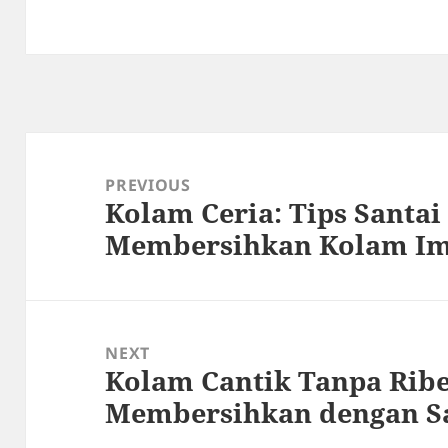
Post
navigation
PREVIOUS
Kolam Ceria: Tips Santa
Previous
Membersihkan Kolam I
post:
NEXT
Kolam Cantik Tanpa Ribe
Next
Membersihkan dengan Sa
post: