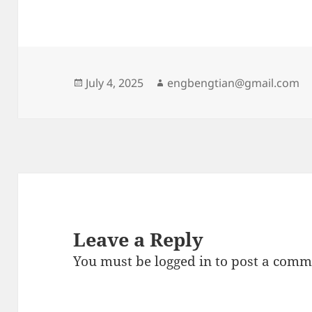
Posted
Author
July 4, 2025
engbengtian@gmail.com
on
Leave a Reply
You must be
logged in
to post a comm