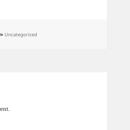
Categories
Uncategorized
ent.