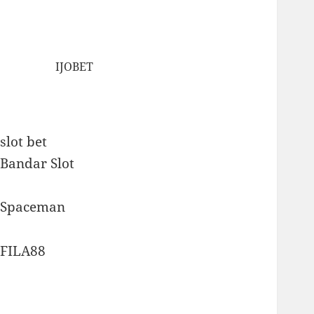
IJOBET
slot bet
Bandar Slot
Spaceman
FILA88