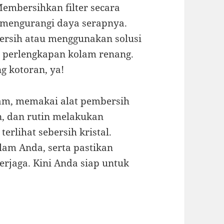
embersihkan filter secara
k mengurangi daya serapnya.
bersih atau menggunakan solusi
o perlengkapan kolam renang.
g kotoran, ya!
am, memakai alat pembersih
n, dan rutin melakukan
erlihat sebersih kristal.
lam Anda, serta pastikan
erjaga. Kini Anda siap untuk