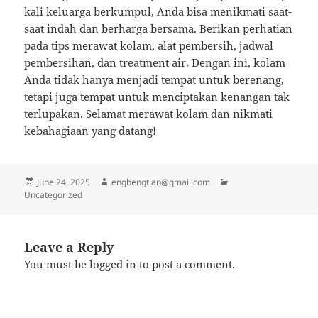
kali keluarga berkumpul, Anda bisa menikmati saat-
saat indah dan berharga bersama. Berikan perhatian
pada tips merawat kolam, alat pembersih, jadwal
pembersihan, dan treatment air. Dengan ini, kolam
Anda tidak hanya menjadi tempat untuk berenang,
tetapi juga tempat untuk menciptakan kenangan tak
terlupakan. Selamat merawat kolam dan nikmati
kebahagiaan yang datang!
Posted
Author
Categories
June 24, 2025
engbengtian@gmail.com
on
Uncategorized
Leave a Reply
You must be
logged in
to post a comment.