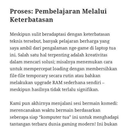
Proses: Pembelajaran Melalui
Keterbatasan
Meskipun sulit beradaptasi dengan keterbatasan
teknis tersebut, banyak pelajaran berharga yang
saya ambil dari pengalaman nge-game di laptop tua
ini. Salah satu hal terpenting adalah kreativitas
dalam mencari solusi; misalnya menemukan cara
untuk mempercepat loading dengan membersihkan
file-file temporary secara rutin atau bahkan
melakukan upgrade RAM sederhana sendiri –
meskipun hasilnya tidak terlalu signifikan.
Kami pun akhirnya menjalani sesi bermain komedi:
merencanakan waktu bermain berdasarkan
seberapa siap “komputer tua” ini untuk menghadapi
tantangan terbaru dunia gaming modern! Ini bukan