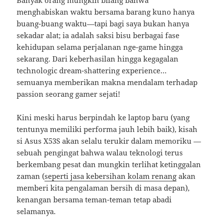
Banyak orang mungkin bilang bahwa
menghabiskan waktu bersama barang kuno hanya
buang-buang waktu—tapi bagi saya bukan hanya
sekadar alat; ia adalah saksi bisu berbagai fase
kehidupan selama perjalanan nge-game hingga
sekarang. Dari keberhasilan hingga kegagalan
technologic dream-shattering experience…
semuanya memberikan makna mendalam terhadap
passion seorang gamer sejati!
Kini meski harus berpindah ke laptop baru (yang
tentunya memiliki performa jauh lebih baik), kisah
si Asus X53S akan selalu terukir dalam memoriku —
sebuah pengingat bahwa walau teknologi terus
berkembang pesat dan mungkin terlihat ketinggalan
zaman (
seperti jasa kebersihan kolam renang
akan
memberi kita pengalaman bersih di masa depan),
kenangan bersama teman-teman tetap abadi
selamanya.