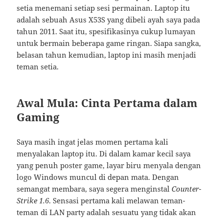
setia menemani setiap sesi permainan. Laptop itu
adalah sebuah Asus X53S yang dibeli ayah saya pada
tahun 2011. Saat itu, spesifikasinya cukup lumayan
untuk bermain beberapa game ringan. Siapa sangka,
belasan tahun kemudian, laptop ini masih menjadi
teman setia.
Awal Mula: Cinta Pertama dalam
Gaming
Saya masih ingat jelas momen pertama kali
menyalakan laptop itu. Di dalam kamar kecil saya
yang penuh poster game, layar biru menyala dengan
logo Windows muncul di depan mata. Dengan
semangat membara, saya segera menginstal
Counter-
Strike 1.6
. Sensasi pertama kali melawan teman-
teman di LAN party adalah sesuatu yang tidak akan