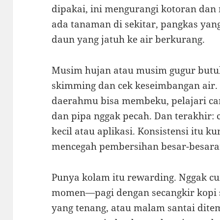
dipakai, ini mengurangi kotoran da
ada tanaman di sekitar, pangkas yan
daun yang jatuh ke air berkurang.
Musim hujan atau musim gugur butuh 
skimming dan cek keseimbangan air. 
daerahmu bisa membeku, pelajari ca
dan pipa nggak pecah. Dan terakhir: 
kecil atau aplikasi. Konsistensi itu k
mencegah pembersihan besar-besaran
Punya kolam itu rewarding. Nggak cum
momen—pagi dengan secangkir kopi s
yang tenang, atau malam santai dite