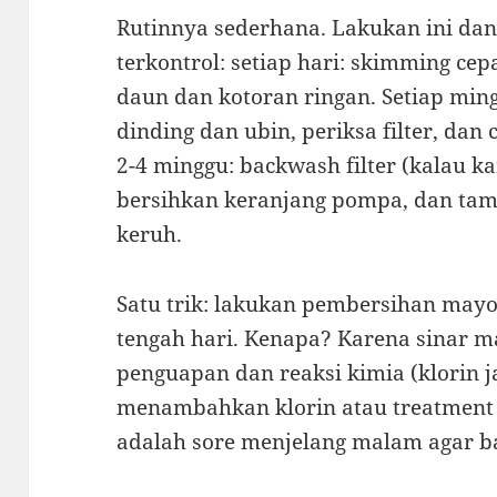
Rutinnya sederhana. Lakukan ini da
terkontrol: setiap hari: skimming c
daun dan kotoran ringan. Setiap min
dinding dan ubin, periksa filter, dan c
2-4 minggu: backwash filter (kalau ka
bersihkan keranjang pompa, dan tamb
keruh.
Satu trik: lakukan pembersihan mayor
tengah hari. Kenapa? Karena sinar 
penguapan dan reaksi kimia (klorin j
menambahkan klorin atau treatment 
adalah sore menjelang malam agar bah