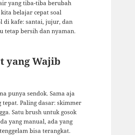
ir yang tiba-tiba berubah
ita belajar cepat soal
 di kafe: santai, jujur, dan
u tetap bersih dan nyaman.
at yang Wajib
a punya sendok. Sama aja
 tepat. Paling dasar: skimmer
gga. Satu brush untuk gosok
da yang manual, ada yang
tenggelam bisa terangkat.