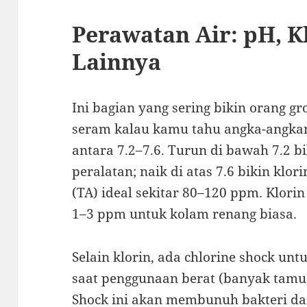
Perawatan Air: pH, K
Lainnya
Ini bagian yang sering bikin orang g
seram kalau kamu tahu angka-angkan
antara 7.2–7.6. Turun di bawah 7.2 b
peralatan; naik di atas 7.6 bikin klori
(TA) ideal sekitar 80–120 ppm. Klo
1–3 ppm untuk kolam renang biasa.
Selain klorin, ada chlorine shock un
saat penggunaan berat (banyak tamu, 
Shock ini akan membunuh bakteri d