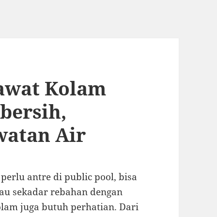
awat Kolam
bersih,
watan Air
erlu antre di public pool, bisa
tau sekadar rebahan dengan
kolam juga butuh perhatian. Dari