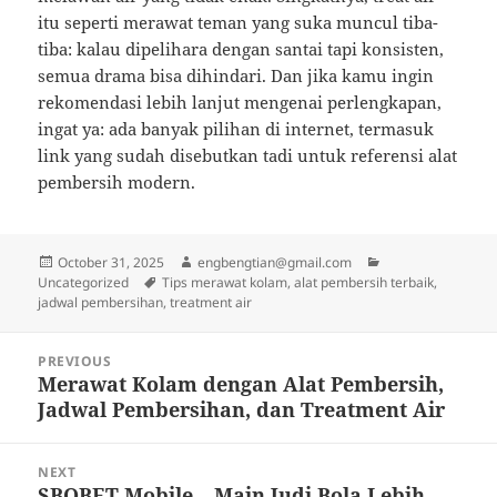
itu seperti merawat teman yang suka muncul tiba-
tiba: kalau dipelihara dengan santai tapi konsisten,
semua drama bisa dihindari. Dan jika kamu ingin
rekomendasi lebih lanjut mengenai perlengkapan,
ingat ya: ada banyak pilihan di internet, termasuk
link yang sudah disebutkan tadi untuk referensi alat
pembersih modern.
Posted
Author
Categories
October 31, 2025
engbengtian@gmail.com
on
Tags
Uncategorized
Tips merawat kolam, alat pembersih terbaik,
jadwal pembersihan, treatment air
Post
PREVIOUS
navigation
Merawat Kolam dengan Alat Pembersih,
Previous
Jadwal Pembersihan, dan Treatment Air
post:
NEXT
SBOBET Mobile – Main Judi Bola Lebih
Next