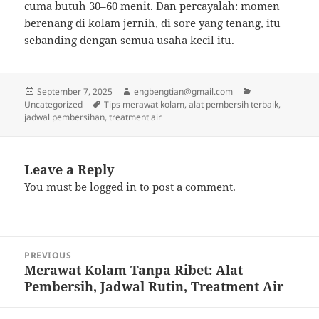
cuma butuh 30–60 menit. Dan percayalah: momen
berenang di kolam jernih, di sore yang tenang, itu
sebanding dengan semua usaha kecil itu.
Posted
Author
Categories
September 7, 2025
engbengtian@gmail.com
on
Tags
Uncategorized
Tips merawat kolam, alat pembersih terbaik,
jadwal pembersihan, treatment air
Leave a Reply
You must be
logged in
to post a comment.
Post
PREVIOUS
navigation
Merawat Kolam Tanpa Ribet: Alat
Previous
Pembersih, Jadwal Rutin, Treatment Air
post: