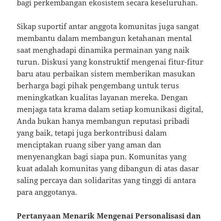
bagi perkembangan ekosistem secara keseluruhan.
Sikap suportif antar anggota komunitas juga sangat
membantu dalam membangun ketahanan mental
saat menghadapi dinamika permainan yang naik
turun. Diskusi yang konstruktif mengenai fitur-fitur
baru atau perbaikan sistem memberikan masukan
berharga bagi pihak pengembang untuk terus
meningkatkan kualitas layanan mereka. Dengan
menjaga tata krama dalam setiap komunikasi digital,
Anda bukan hanya membangun reputasi pribadi
yang baik, tetapi juga berkontribusi dalam
menciptakan ruang siber yang aman dan
menyenangkan bagi siapa pun. Komunitas yang
kuat adalah komunitas yang dibangun di atas dasar
saling percaya dan solidaritas yang tinggi di antara
para anggotanya.
Pertanyaan Menarik Mengenai Personalisasi dan