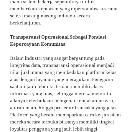
mana sistem bekerja sepenuhnya untuk
memberikan kepuasan yang dipersonalisasi sesuai
selera masing-masing individu secara
berkelanjutan.
Transparansi Operasional Sebagai Pondasi
Kepercayaan Komunitas
Dalam industri yang sangat bergantung pada
integritas data, transparansi operasional menjadi
nilai jual utama yang membedakan platform kelas
atas dengan layanan yang meragukan. Pengguna
saat ini jauh lebih kritis dan memiliki akses
informasi yang luas, sehingga mereka menuntut
adanya keterbukaan mengenai kebijakan privasi,
aturan main, hingga prosedur transaksi yang jelas.
Platform yang berani memaparkan cara kerja sistem
mereka secara terbuka biasanya memiliki tingkat
loyalitas pengguna yang jauh lebih tinggi.