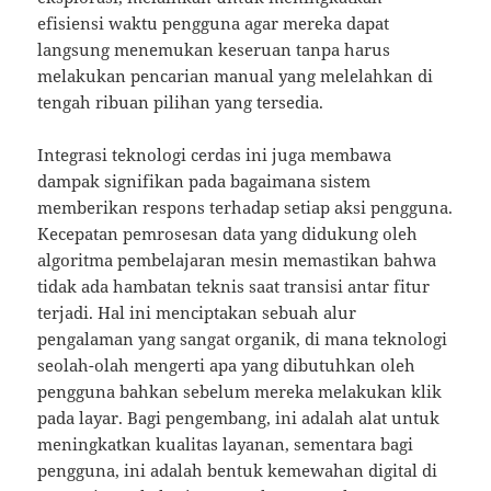
efisiensi waktu pengguna agar mereka dapat
langsung menemukan keseruan tanpa harus
melakukan pencarian manual yang melelahkan di
tengah ribuan pilihan yang tersedia.
Integrasi teknologi cerdas ini juga membawa
dampak signifikan pada bagaimana sistem
memberikan respons terhadap setiap aksi pengguna.
Kecepatan pemrosesan data yang didukung oleh
algoritma pembelajaran mesin memastikan bahwa
tidak ada hambatan teknis saat transisi antar fitur
terjadi. Hal ini menciptakan sebuah alur
pengalaman yang sangat organik, di mana teknologi
seolah-olah mengerti apa yang dibutuhkan oleh
pengguna bahkan sebelum mereka melakukan klik
pada layar. Bagi pengembang, ini adalah alat untuk
meningkatkan kualitas layanan, sementara bagi
pengguna, ini adalah bentuk kemewahan digital di