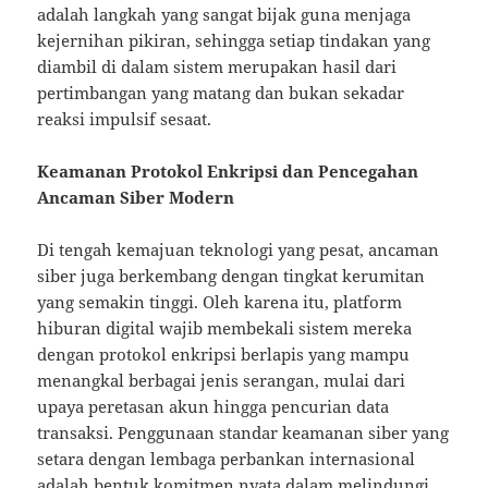
adalah langkah yang sangat bijak guna menjaga
kejernihan pikiran, sehingga setiap tindakan yang
diambil di dalam sistem merupakan hasil dari
pertimbangan yang matang dan bukan sekadar
reaksi impulsif sesaat.
Keamanan Protokol Enkripsi dan Pencegahan
Ancaman Siber Modern
Di tengah kemajuan teknologi yang pesat, ancaman
siber juga berkembang dengan tingkat kerumitan
yang semakin tinggi. Oleh karena itu, platform
hiburan digital wajib membekali sistem mereka
dengan protokol enkripsi berlapis yang mampu
menangkal berbagai jenis serangan, mulai dari
upaya peretasan akun hingga pencurian data
transaksi. Penggunaan standar keamanan siber yang
setara dengan lembaga perbankan internasional
adalah bentuk komitmen nyata dalam melindungi