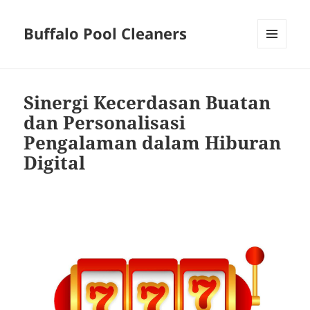
Buffalo Pool Cleaners
MENU
AND
WIDGETS
Sinergi Kecerdasan Buatan
dan Personalisasi
Pengalaman dalam Hiburan
Digital