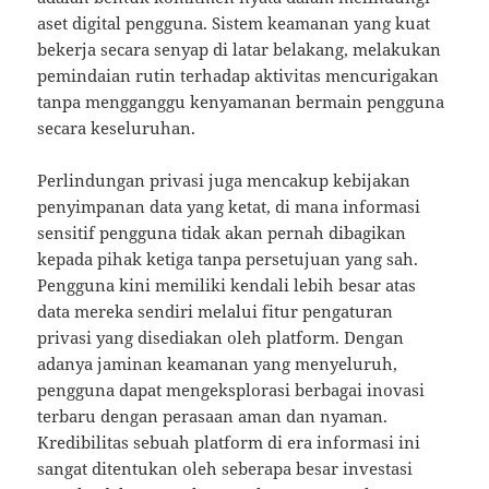
aset digital pengguna. Sistem keamanan yang kuat
bekerja secara senyap di latar belakang, melakukan
pemindaian rutin terhadap aktivitas mencurigakan
tanpa mengganggu kenyamanan bermain pengguna
secara keseluruhan.
Perlindungan privasi juga mencakup kebijakan
penyimpanan data yang ketat, di mana informasi
sensitif pengguna tidak akan pernah dibagikan
kepada pihak ketiga tanpa persetujuan yang sah.
Pengguna kini memiliki kendali lebih besar atas
data mereka sendiri melalui fitur pengaturan
privasi yang disediakan oleh platform. Dengan
adanya jaminan keamanan yang menyeluruh,
pengguna dapat mengeksplorasi berbagai inovasi
terbaru dengan perasaan aman dan nyaman.
Kredibilitas sebuah platform di era informasi ini
sangat ditentukan oleh seberapa besar investasi