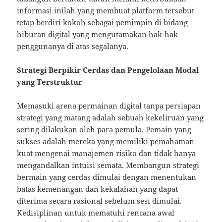
informasi inilah yang membuat platform tersebut
tetap berdiri kokoh sebagai pemimpin di bidang
hiburan digital yang mengutamakan hak-hak
penggunanya di atas segalanya.
Strategi Berpikir Cerdas dan Pengelolaan Modal
yang Terstruktur
Memasuki arena permainan digital tanpa persiapan
strategi yang matang adalah sebuah kekeliruan yang
sering dilakukan oleh para pemula. Pemain yang
sukses adalah mereka yang memiliki pemahaman
kuat mengenai manajemen risiko dan tidak hanya
mengandalkan intuisi semata. Membangun strategi
bermain yang cerdas dimulai dengan menentukan
batas kemenangan dan kekalahan yang dapat
diterima secara rasional sebelum sesi dimulai.
Kedisiplinan untuk mematuhi rencana awal