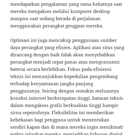
mendapatkan pengalaman yang sama hebatnya saat
mereka mengakses melalui komputer desktop
maupun saat sedang berada di perjalanan
menggunakan perangkat genggam mereka.
Optimasi ini juga mencakup penggunaan sumber
daya perangkat yang efisien. Aplikasi atau situs yang
dirancang dengan baik tidak akan menyebabkan
perangkat menjadi cepat panas atau mengonsumsi
baterai secara berlebihan. Fokus pada efisiensi
teknis ini menunjukkan kepedulian pengembang
terhadap kenyamanan jangka panjang
penggunanya. Seiring dengan semakin meluasnya
koneksi internet berkecepatan tinggi, batasan teknis
dalam mengakses grafis berkualitas tinggi hampir
sirna sepenuhnya. Fleksibilitas ini memberikan
kebebasan bagi pengguna untuk menentukan
sendiri kapan dan di mana mereka ingin menikmati
waktu istirahat mereka, menjadikan hiburan digital