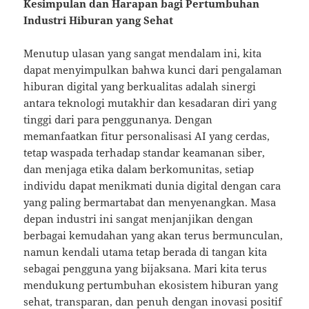
Kesimpulan dan Harapan bagi Pertumbuhan
Industri Hiburan yang Sehat
Menutup ulasan yang sangat mendalam ini, kita
dapat menyimpulkan bahwa kunci dari pengalaman
hiburan digital yang berkualitas adalah sinergi
antara teknologi mutakhir dan kesadaran diri yang
tinggi dari para penggunanya. Dengan
memanfaatkan fitur personalisasi AI yang cerdas,
tetap waspada terhadap standar keamanan siber,
dan menjaga etika dalam berkomunitas, setiap
individu dapat menikmati dunia digital dengan cara
yang paling bermartabat dan menyenangkan. Masa
depan industri ini sangat menjanjikan dengan
berbagai kemudahan yang akan terus bermunculan,
namun kendali utama tetap berada di tangan kita
sebagai pengguna yang bijaksana. Mari kita terus
mendukung pertumbuhan ekosistem hiburan yang
sehat, transparan, dan penuh dengan inovasi positif