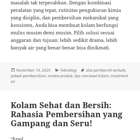
masalah tak terpecahkan. Dengan kombinasi
peralatan yang tepat, rutinitas pengukuran kimia
yang disiplin, dan pembersihan mekanikal yang
konsisten, Anda bisa membuat kolam berfungsi
mulus musim demi musim. Pilih solusi sesuai
anggaran dan tujuan: lebih sedikit drama, lebih
banyak air yang benar-benar bisa dinikmati.
Posted
Categories
Tags
November 14, 2025
Teknologi
alat pembersih terbaik
,
on
jadwal pembersihan
,
review produk
,
tips merawat kolam
,
treatment
air
Kolam Sehat dan Bersih:
Rahasia Pembersihan yang
Gampang dan Seru!
“`html