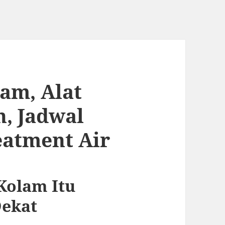
am, Alat
n, Jadwal
eatment Air
Kolam Itu
Dekat