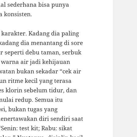
-hal sederhana bisa punya
 konsisten.
karakter. Kadang dia paling
, kadang dia menantang di sore
or seperti debu taman, serbuk
 warna air jadi kehijauan
watan bukan sekadar “cek air
n ritme kecil yang terasa
s klorin sebelum tidur, dan
ulai redup. Semua itu
i, bukan tugas yang
nertawakan diri sendiri saat
enin: test kit; Rabu: sikat