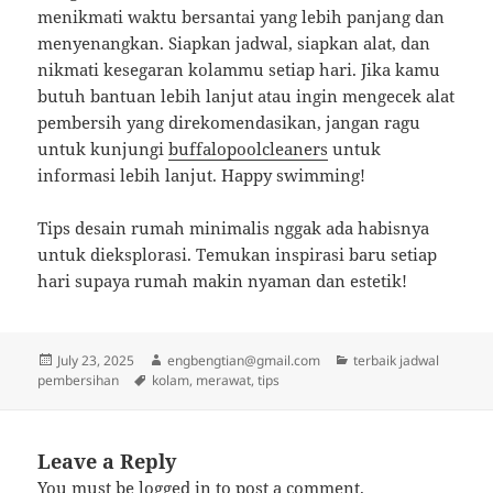
menikmati waktu bersantai yang lebih panjang dan
menyenangkan. Siapkan jadwal, siapkan alat, dan
nikmati kesegaran kolammu setiap hari. Jika kamu
butuh bantuan lebih lanjut atau ingin mengecek alat
pembersih yang direkomendasikan, jangan ragu
untuk kunjungi
buffalopoolcleaners
untuk
informasi lebih lanjut. Happy swimming!
Tips desain rumah minimalis nggak ada habisnya
untuk dieksplorasi. Temukan inspirasi baru setiap
hari supaya rumah makin nyaman dan estetik!
Posted
Author
Categories
July 23, 2025
engbengtian@gmail.com
terbaik jadwal
on
Tags
pembersihan
kolam
,
merawat
,
tips
Leave a Reply
You must be
logged in
to post a comment.