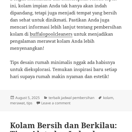
ini, kolam impian Anda tak hanya akan indah
dipandang, tetapi juga menjadi tempat yang bersih
dan sehat untuk dinikmati. Pastikan Anda juga
mencari informasi lebih lanjut tentang pembersihan
kolam di
buffalopoolcleaners
untuk menjadikan
pengalaman merawat kolam Anda lebih
menyenangkan!
Tips desain rumah minimalis nggak ada habisnya
untuk dieksplorasi. Temukan inspirasi baru setiap
hari supaya rumah makin nyaman dan estetik!
Posted
Categories
Tags
August 5, 2025
terbaik jadwal pembersihan
kolam
,
on
on Kolam Bersih dan Ayu: Tips Jitu 
merawat
,
tips
Leave a comment
Kolam Bersih dan Berkilau: