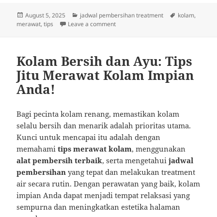
Posted
Categories
Tags
August 5, 2025
jadwal pembersihan treatment
kolam
,
on
on Kolam Cantik Nan Bersih: Tips & 
merawat
,
tips
Leave a comment
Kolam Bersih dan Ayu: Tips
Jitu Merawat Kolam Impian
Anda!
Bagi pecinta kolam renang, memastikan kolam
selalu bersih dan menarik adalah prioritas utama.
Kunci untuk mencapai itu adalah dengan
memahami
tips merawat kolam
, menggunakan
alat pembersih terbaik
, serta mengetahui
jadwal
pembersihan
yang tepat dan melakukan treatment
air secara rutin. Dengan perawatan yang baik, kolam
impian Anda dapat menjadi tempat relaksasi yang
sempurna dan meningkatkan estetika halaman