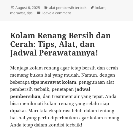
Posted
Categories
Tags
August 6, 2025
alat pembersih terbaik
kolam
,
on
on Rahasia Kolam Bersih: Tips Asyik d
merawat
,
tips
Leave a comment
Kolam Renang Bersih dan
Cerah: Tips, Alat, dan
Jadwal Perawatannya!
Menjaga kolam renang agar tetap bersih dan cerah
memang bukan hal yang mudah. Namun, dengan
beberapa
tips merawat kolam
, penggunaan alat
pembersih terbaik, penetapan
jadwal
pembersihan
, dan treatment air yang tepat, Anda
bisa menikmati kolam renang yang selalu siap
dipakai. Mari kita eksplorasi lebih dalam tentang
hal-hal yang perlu diperhatikan agar kolam renang
Anda tetap dalam kondisi terbaik!