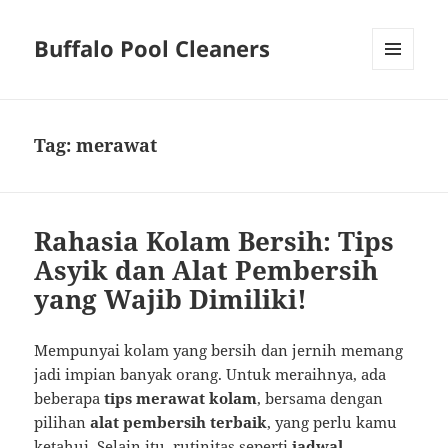
Buffalo Pool Cleaners
MENU
AND
WIDGETS
Tag:
merawat
Rahasia Kolam Bersih: Tips
Asyik dan Alat Pembersih
yang Wajib Dimiliki!
Mempunyai kolam yang bersih dan jernih memang
jadi impian banyak orang. Untuk meraihnya, ada
beberapa
tips merawat kolam
, bersama dengan
pilihan
alat pembersih terbaik
, yang perlu kamu
ketahui. Selain itu, rutinitas seperti
jadwal