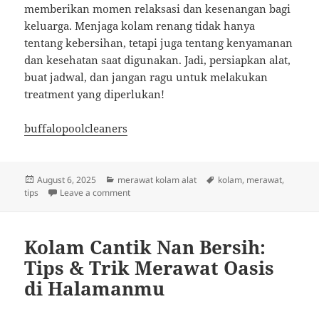
memberikan momen relaksasi dan kesenangan bagi
keluarga. Menjaga kolam renang tidak hanya
tentang kebersihan, tetapi juga tentang kenyamanan
dan kesehatan saat digunakan. Jadi, persiapkan alat,
buat jadwal, dan jangan ragu untuk melakukan
treatment yang diperlukan!
buffalopoolcleaners
Posted
Categories
Tags
August 6, 2025
merawat kolam alat
kolam
,
merawat
,
on
on Kolam Renang Bersih dan Cerah: Tips, Alat,
tips
Leave a comment
Kolam Cantik Nan Bersih:
Tips & Trik Merawat Oasis
di Halamanmu