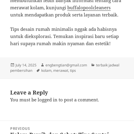
membutuhkan lebih banyak informasi tentang cara
merawat kolam, kunjungi
buffalopoolcleaners
untuk mendapatkan produk serta layanan terbaik.
Tips desain rumah minimalis nggak ada habisnya
untuk dieksplorasi. Temukan inspirasi baru setiap
hari supaya rumah makin nyaman dan estetik!
Posted
Author
Categories
July 14, 2025
engbengtian@gmail.com
terbaik jadwal
on
Tags
pembersihan
kolam
,
merawat
,
tips
Leave a Reply
You must be
logged in
to post a comment.
Post
PREVIOUS
navigation