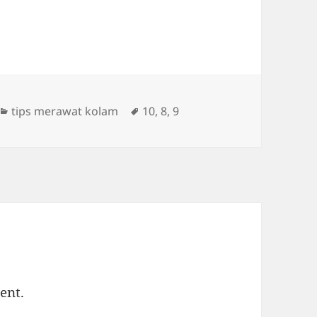
Categories
Tags
tips merawat kolam
10
,
8
,
9
ent.