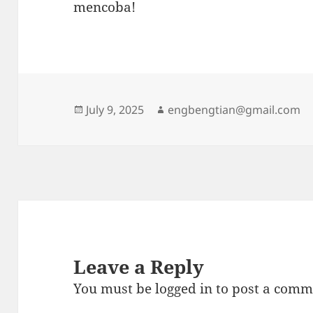
mencoba!
Posted
Author
July 9, 2025
engbengtian@gmail.com
on
Leave a Reply
You must be
logged in
to post a comm