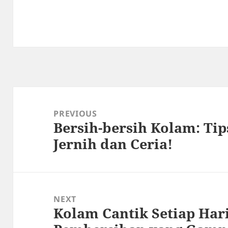
Post
navigation
PREVIOUS
Bersih-bersih Kolam: Tip
Previous
Jernih dan Ceria!
post:
NEXT
Kolam Cantik Setiap Hari
Next
post: