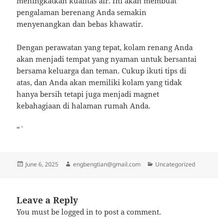
meningkatkan kualitas air. Ini akan membuat
pengalaman berenang Anda semakin
menyenangkan dan bebas khawatir.
Dengan perawatan yang tepat, kolam renang Anda
akan menjadi tempat yang nyaman untuk bersantai
bersama keluarga dan teman. Cukup ikuti tips di
atas, dan Anda akan memiliki kolam yang tidak
hanya bersih tetapi juga menjadi magnet
kebahagiaan di halaman rumah Anda.
“`
Posted
Author
Categories
June 6, 2025
engbengtian@gmail.com
Uncategorized
on
Leave a Reply
You must be
logged in
to post a comment.