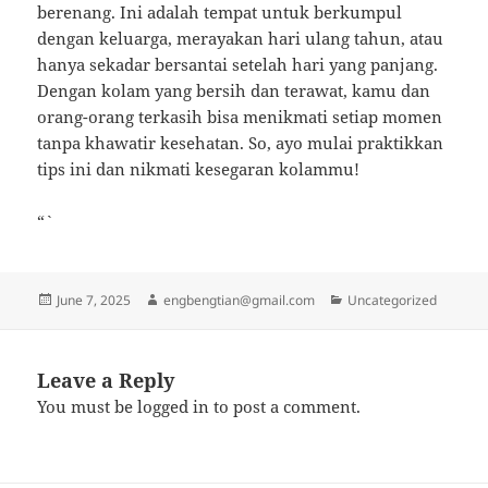
berenang. Ini adalah tempat untuk berkumpul
dengan keluarga, merayakan hari ulang tahun, atau
hanya sekadar bersantai setelah hari yang panjang.
Dengan kolam yang bersih dan terawat, kamu dan
orang-orang terkasih bisa menikmati setiap momen
tanpa khawatir kesehatan. So, ayo mulai praktikkan
tips ini dan nikmati kesegaran kolammu!
“`
Posted
Author
Categories
June 7, 2025
engbengtian@gmail.com
Uncategorized
on
Leave a Reply
You must be
logged in
to post a comment.