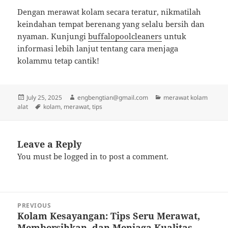
Dengan merawat kolam secara teratur, nikmatilah
keindahan tempat berenang yang selalu bersih dan
nyaman. Kunjungi
buffalopoolcleaners
untuk
informasi lebih lanjut tentang cara menjaga
kolammu tetap cantik!
Posted
Author
Categories
July 25, 2025
engbengtian@gmail.com
merawat kolam
on
Tags
alat
kolam
,
merawat
,
tips
Leave a Reply
You must be
logged in
to post a comment.
Post
PREVIOUS
navigation
Kolam Kesayangan: Tips Seru Merawat,
Previous
Membersihkan, dan Menjaga Kualitas