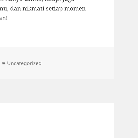
nmu, dan nikmati setiap momen
an!
Categories
Uncategorized