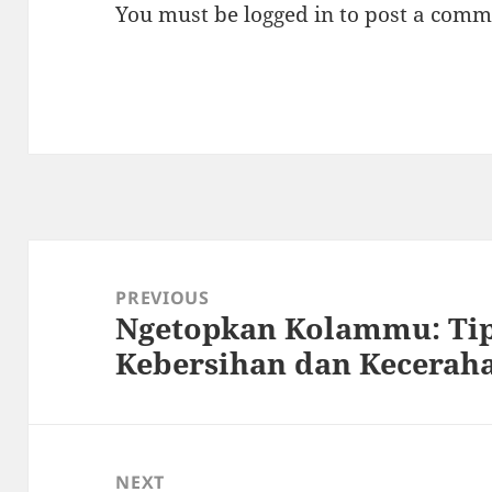
You must be
logged in
to post a comm
Post
navigation
PREVIOUS
Ngetopkan Kolammu: Tips
Previous
Kebersihan dan Keceraha
post:
NEXT