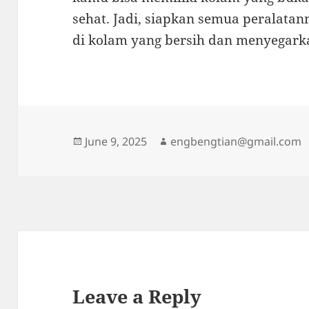
sehat. Jadi, siapkan semua peralata
di kolam yang bersih dan menyegark
Posted
Author
June 9, 2025
engbengtian@gmail.com
on
Leave a Reply