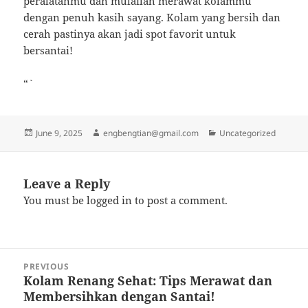
peralatanmu dan mulailah merawat kolammu
dengan penuh kasih sayang. Kolam yang bersih dan
cerah pastinya akan jadi spot favorit untuk
bersantai!
“`
Posted
Author
Categories
June 9, 2025
engbengtian@gmail.com
Uncategorized
on
Leave a Reply
You must be
logged in
to post a comment.
Post
PREVIOUS
navigation
Kolam Renang Sehat: Tips Merawat dan
Previous
Membersihkan dengan Santai!
post: