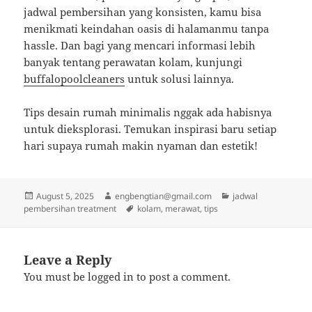
jadwal pembersihan yang konsisten, kamu bisa
menikmati keindahan oasis di halamanmu tanpa
hassle. Dan bagi yang mencari informasi lebih
banyak tentang perawatan kolam, kunjungi
buffalopoolcleaners
untuk solusi lainnya.
Tips desain rumah minimalis nggak ada habisnya
untuk dieksplorasi. Temukan inspirasi baru setiap
hari supaya rumah makin nyaman dan estetik!
Posted
Author
Categories
August 5, 2025
engbengtian@gmail.com
jadwal
on
Tags
pembersihan treatment
kolam
,
merawat
,
tips
Leave a Reply
You must be
logged in
to post a comment.