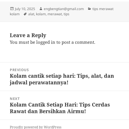
Posted
Author
Categories
July 10, 2025
engbengtian@gmail.com
tips merawat
on
Tags
kolam
alat
,
kolam
,
merawat
,
tips
Leave a Reply
You must be
logged in
to post a comment.
Post
PREVIOUS
navigation
Kolam cantik setiap hari: Tips, alat, dan
Previous
jadwal perawatannya!
post:
NEXT
Kolam Cantik Setiap Hari: Tips Cerdas
Next
Rawat dan Bersihkan Airmu!
post:
Proudly powered by WordPress