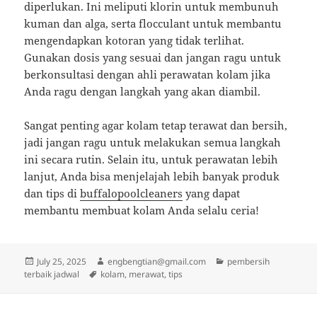
diperlukan. Ini meliputi klorin untuk membunuh
kuman dan alga, serta flocculant untuk membantu
mengendapkan kotoran yang tidak terlihat.
Gunakan dosis yang sesuai dan jangan ragu untuk
berkonsultasi dengan ahli perawatan kolam jika
Anda ragu dengan langkah yang akan diambil.
Sangat penting agar kolam tetap terawat dan bersih,
jadi jangan ragu untuk melakukan semua langkah
ini secara rutin. Selain itu, untuk perawatan lebih
lanjut, Anda bisa menjelajah lebih banyak produk
dan tips di
buffalopoolcleaners
yang dapat
membantu membuat kolam Anda selalu ceria!
Posted
Author
Categories
July 25, 2025
engbengtian@gmail.com
pembersih
on
Tags
terbaik jadwal
kolam
,
merawat
,
tips