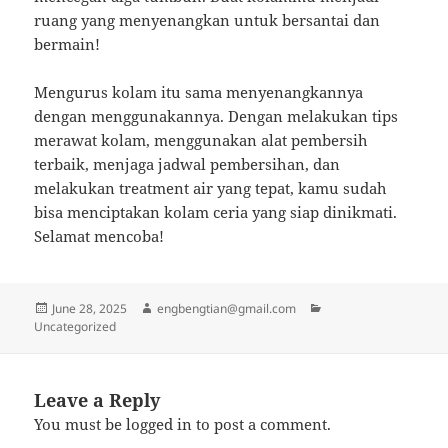
ruang yang menyenangkan untuk bersantai dan
bermain!
Mengurus kolam itu sama menyenangkannya
dengan menggunakannya. Dengan melakukan tips
merawat kolam, menggunakan alat pembersih
terbaik, menjaga jadwal pembersihan, dan
melakukan treatment air yang tepat, kamu sudah
bisa menciptakan kolam ceria yang siap dinikmati.
Selamat mencoba!
Posted
Author
Categories
June 28, 2025
engbengtian@gmail.com
on
Uncategorized
Leave a Reply
You must be
logged in
to post a comment.