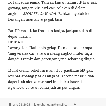
Lo langsung panik. Tangan kanan tahan HP biar gak
goyang, tangan kiri cari-cari colokan di dalam
angkot—
SPOILER: GAK ADA!
Bahkan nyolok ke
kenangan mantan juga gak bisa.
Pas HP masuk ke free spin ketiga, jackpot udah di
depan mata…
HP MATI.
Layar gelap. Hati lebih gelap. Dunia terasa hampa.
Yang tersisa cuma suara abang angkot muter lagu
dangdut remix dan gorengan yang sekarang dingin.
Moral cerita: sebelum main slot,
pastikan HP gak
lowbat apalagi pas di angkot.
Karena meski udah
dapet
link slot gacor hari ini
, kalau baterai
ngambek, ya cuan cuma jadi angan-angan.
Posted
Author
Categories
June 28, 2025
engbengtian@gmail.com