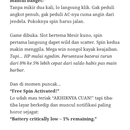
mantul banget!”
Tanpa mikir dua kali, lo langsung klik. Gak peduli
angkot penuh, gak peduli AC-nya cuma angin dari
jendela. Pokoknya spin harus jalan.
Game dibuka. Slot bertema Mesir kuno, spin
pertama langsung dapet wild dan scatter. Spin kedua
makin menggila. Mega win nongol kayak keajaiban.
Tapi… HP mulai ngedim. Persentase baterai turun
dari 8% ke 5% lebih cepat dari saldo habis pas main
barbar.
Dan di momen puncak…
“Free Spin Activated!”
Lo udah mau teriak “AKHIRNYA CUAN!” tapi tiba-
tiba layar berkedip dan muncul notifikasi paling
horor sejagat:
“Battery critically low – 1% remaining.”