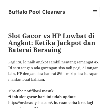
Buffalo Pool Cleaners
MENU
AND
WIDGETS
Slot Gacor vs HP Lowbat di
Angkot: Ketika Jackpot dan
Baterai Bersaing
Pagi itu, lo naik angkot sambil nenteng semangat 45.
Di satu tangan ada gorengan sisa tadi pagi, di tangan
lain, HP dengan sisa baterai
8%
—mirip sisa harapan
mantan buat balikan.
Tiba-tiba notifikasi masuk:
“Link slot gacor hari ini udah update
https://mybeautysha.com/
, buruan coba bro, lagi