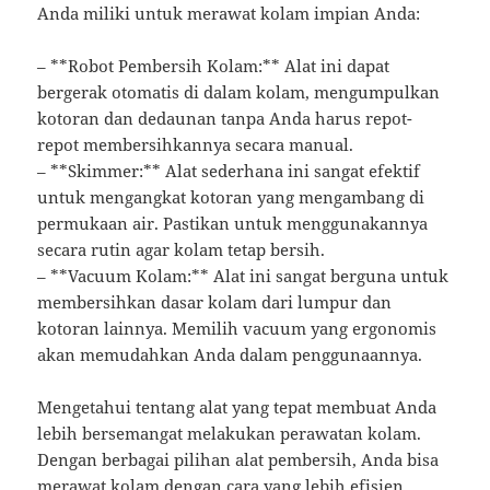
Anda miliki untuk merawat kolam impian Anda:
– **Robot Pembersih Kolam:** Alat ini dapat
bergerak otomatis di dalam kolam, mengumpulkan
kotoran dan dedaunan tanpa Anda harus repot-
repot membersihkannya secara manual.
– **Skimmer:** Alat sederhana ini sangat efektif
untuk mengangkat kotoran yang mengambang di
permukaan air. Pastikan untuk menggunakannya
secara rutin agar kolam tetap bersih.
– **Vacuum Kolam:** Alat ini sangat berguna untuk
membersihkan dasar kolam dari lumpur dan
kotoran lainnya. Memilih vacuum yang ergonomis
akan memudahkan Anda dalam penggunaannya.
Mengetahui tentang alat yang tepat membuat Anda
lebih bersemangat melakukan perawatan kolam.
Dengan berbagai pilihan alat pembersih, Anda bisa
merawat kolam dengan cara yang lebih efisien.