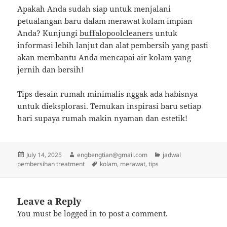
Apakah Anda sudah siap untuk menjalani
petualangan baru dalam merawat kolam impian
Anda? Kunjungi
buffalopoolcleaners
untuk
informasi lebih lanjut dan alat pembersih yang pasti
akan membantu Anda mencapai air kolam yang
jernih dan bersih!
Tips desain rumah minimalis nggak ada habisnya
untuk dieksplorasi. Temukan inspirasi baru setiap
hari supaya rumah makin nyaman dan estetik!
Posted
Author
Categories
July 14, 2025
engbengtian@gmail.com
jadwal
on
Tags
pembersihan treatment
kolam
,
merawat
,
tips
Leave a Reply
You must be
logged in
to post a comment.