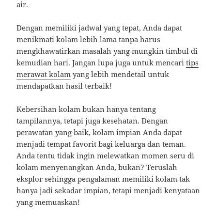
air.
Dengan memiliki jadwal yang tepat, Anda dapat
menikmati kolam lebih lama tanpa harus
mengkhawatirkan masalah yang mungkin timbul di
kemudian hari. Jangan lupa juga untuk mencari
tips
merawat kolam
yang lebih mendetail untuk
mendapatkan hasil terbaik!
Kebersihan kolam bukan hanya tentang
tampilannya, tetapi juga kesehatan. Dengan
perawatan yang baik, kolam impian Anda dapat
menjadi tempat favorit bagi keluarga dan teman.
Anda tentu tidak ingin melewatkan momen seru di
kolam menyenangkan Anda, bukan? Teruslah
eksplor sehingga pengalaman memiliki kolam tak
hanya jadi sekadar impian, tetapi menjadi kenyataan
yang memuaskan!