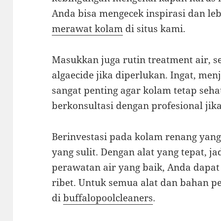
Anda bisa mengecek inspirasi dan le
merawat kolam
di situs kami.
Masukkan juga rutin treatment air, 
algaecide jika diperlukan. Ingat, me
sangat penting agar kolam tetap seha
berkonsultasi dengan profesional ji
Berinvestasi pada kolam renang yang
yang sulit. Dengan alat yang tepat, j
perawatan air yang baik, Anda dapa
ribet. Untuk semua alat dan bahan p
di
buffalopoolcleaners
.