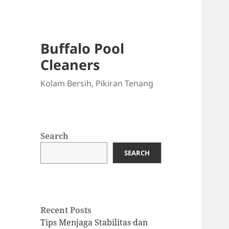
Buffalo Pool
Cleaners
Kolam Bersih, Pikiran Tenang
Search
SEARCH
Recent Posts
Tips Menjaga Stabilitas dan