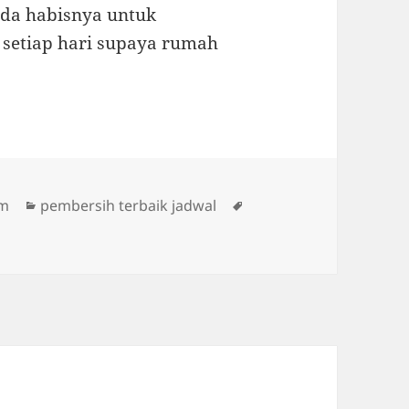
ada habisnya untuk
u setiap hari supaya rumah
Categories
Tags
om
pembersih terbaik jadwal