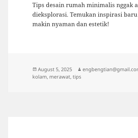
Tips desain rumah minimalis nggak 
dieksplorasi. Temukan inspirasi bar
makin nyaman dan estetik!
Posted
Author
August 5, 2025
engbengtian@gmail.c
on
kolam
,
merawat
,
tips