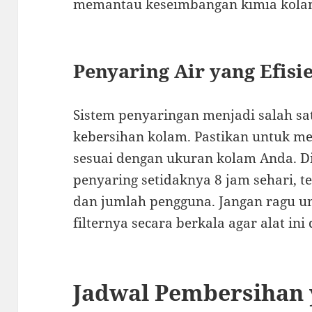
memantau keseimbangan kimia kolam,
Penyaring Air yang Efisi
Sistem penyaringan menjadi salah s
kebersihan kolam. Pastikan untuk me
sesuai dengan ukuran kolam Anda. 
penyaring setidaknya 8 jam sehari, 
dan jumlah pengguna. Jangan ragu 
filternya secara berkala agar alat in
Jadwal Pembersihan 