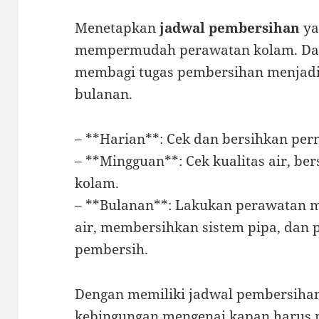
Menetapkan
jadwal pembersihan
ya
mempermudah perawatan kolam. Dar
membagi tugas pembersihan menjadi
bulanan.
– **Harian**: Cek dan bersihkan pe
– **Mingguan**: Cek kualitas air, ber
kolam.
– **Bulanan**: Lakukan perawatan m
air, membersihkan sistem pipa, dan 
pembersih.
Dengan memiliki jadwal pembersiha
kebingungan mengenai kapan harus m