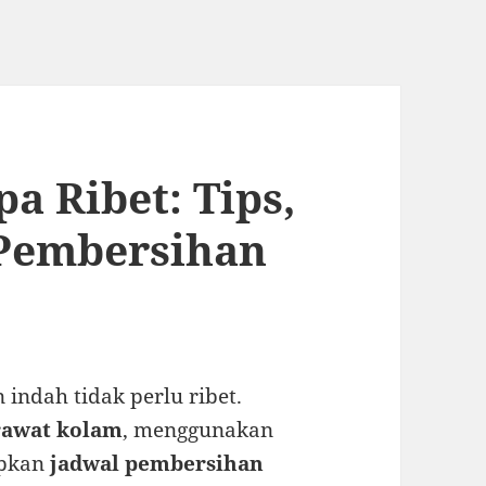
a Ribet: Tips,
 Pembersihan
indah tidak perlu ribet.
rawat kolam
, menggunakan
apkan
jadwal pembersihan