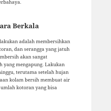
berbahaya.
ara Berkala
dilakukan adalah membersihkan
oran, dan serangga yang jatuh
mbersih akan sangat
 yang mengapung. Lakukan
minggu, terutama setelah hujan
kaan kolam bersih membuat air
 jumlah kotoran yang bisa