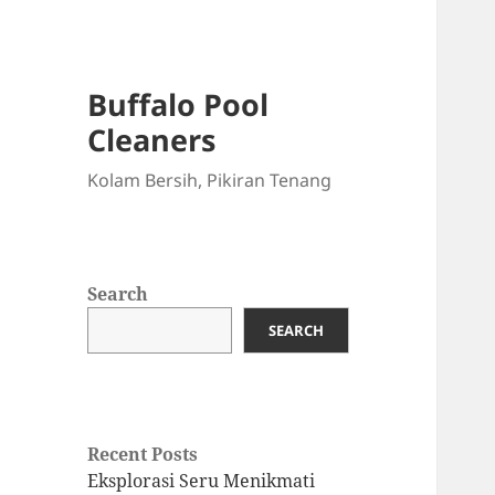
Buffalo Pool
Cleaners
Kolam Bersih, Pikiran Tenang
Search
SEARCH
Recent Posts
Eksplorasi Seru Menikmati