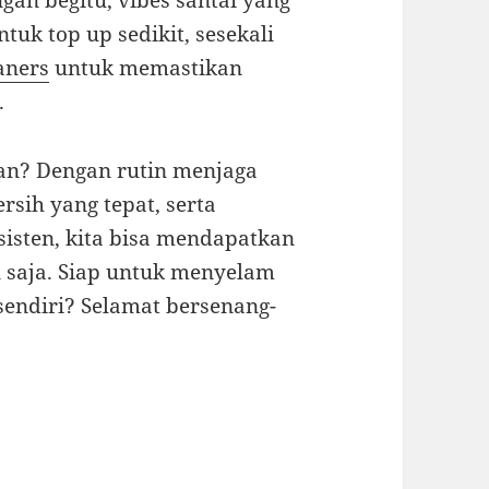
an begitu, vibes santai yang
ntuk top up sedikit, sesekali
aners
untuk memastikan
.
 kan? Dengan rutin menjaga
sih yang tepat, serta
isten, kita bisa mendapatkan
n saja. Siap untuk menyelam
endiri? Selamat bersenang-