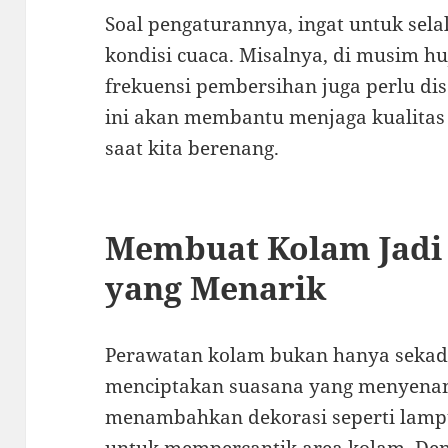
Soal pengaturannya, ingat untuk sel
kondisi cuaca. Misalnya, di musim huj
frekuensi pembersihan juga perlu dis
ini akan membantu menjaga kualitas
saat kita berenang.
Membuat Kolam Jadi
yang Menarik
Perawatan kolam bukan hanya sekada
menciptakan suasana yang menyena
menambahkan dekorasi seperti lamp