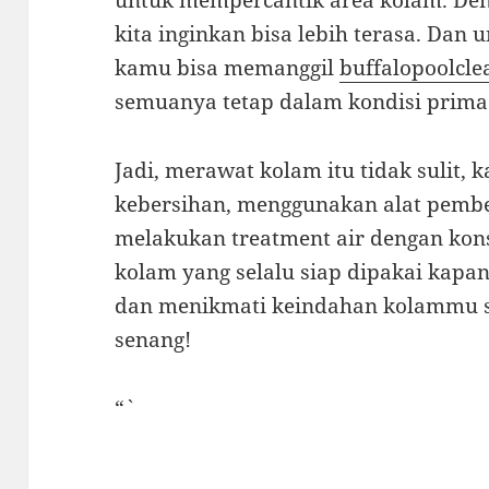
untuk mempercantik area kolam. Deng
kita inginkan bisa lebih terasa. Dan u
kamu bisa memanggil
buffalopoolcle
semuanya tetap dalam kondisi prima
Jadi, merawat kolam itu tidak sulit,
kebersihan, menggunakan alat pember
melakukan treatment air dengan kons
kolam yang selalu siap dipakai kapa
dan menikmati keindahan kolammu s
senang!
“`