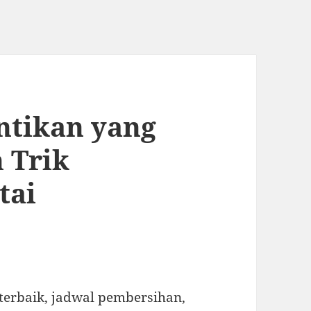
ntikan yang
 Trik
tai
terbaik, jadwal pembersihan,