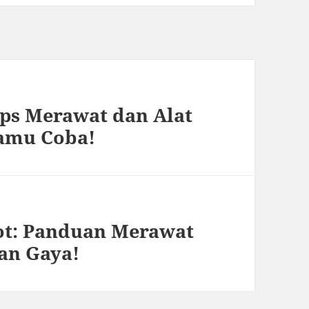
ips Merawat dan Alat
amu Coba!
ot: Panduan Merawat
an Gaya!