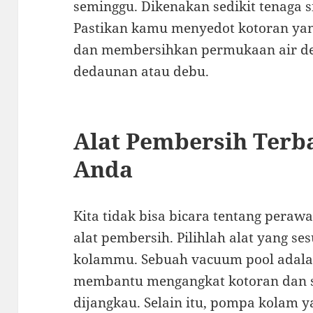
seminggu. Dikenakan sedikit tenaga si
Pastikan kamu menyedot kotoran ya
dan membersihkan permukaan air de
dedaunan atau debu.
Alat Pembersih Terb
Anda
Kita tidak bisa bicara tentang per
alat pembersih. Pilihlah alat yang se
kolammu. Sebuah vacuum pool adalah 
membantu mengangkat kotoran dan s
dijangkau. Selain itu, pompa kolam y