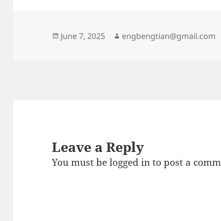
Posted
Author
June 7, 2025
engbengtian@gmail.com
on
Leave a Reply
You must be
logged in
to post a comm