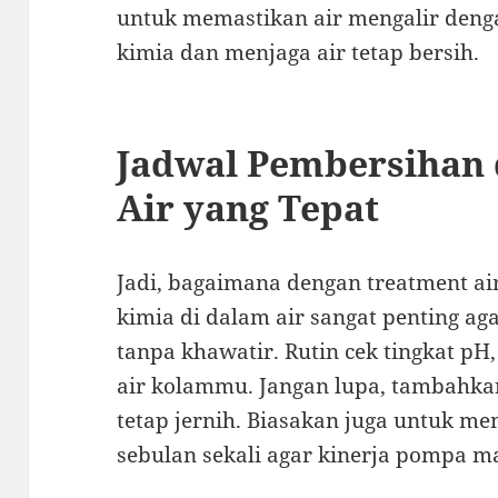
untuk memastikan air mengalir den
kimia dan menjaga air tetap bersih.
Jadwal Pembersihan
Air yang Tepat
Jadi, bagaimana dengan treatment a
kimia di dalam air sangat penting ag
tanpa khawatir. Rutin cek tingkat pH, 
air kolammu. Jangan lupa, tambahkan 
tetap jernih. Biasakan juga untuk me
sebulan sekali agar kinerja pompa m