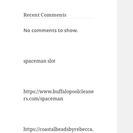
Recent Comments
No comments to show.
spaceman slot
https://www.buffalopoolcleane
rs.com/spaceman
https://coastalbeadsbyrebecca.