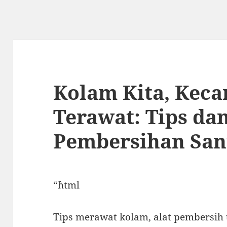
Kolam Kita, Keca
Terawat: Tips dan
Pembersihan San
“`html
Tips merawat kolam, alat pembersih 