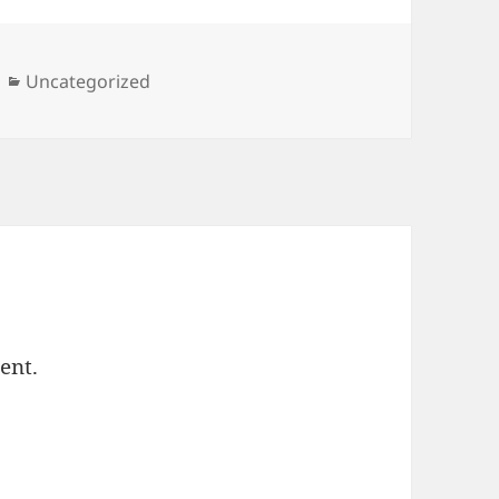
Categories
Uncategorized
ent.