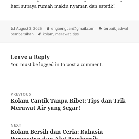
hari supaya rumah makin nyaman dan estetik!
Posted
Author
Categories
August 3, 2025
engbengtian@gmail.com
terbaik jadwal
on
Tags
pembersihan
kolam
,
merawat
,
tips
Leave a Reply
You must be
logged in
to post a comment.
Post
PREVIOUS
navigation
Kolam Cantik Tanpa Ribet: Tips dan Trik
Previous
Merawat Air yang Segar!
post:
NEXT
Kolam Bersih dan Ceria: Rahasia
Next
Perawatan dan Alat Pembersih
post: