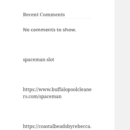
Recent Comments
No comments to show.
spaceman slot
https://www.buffalopoolcleane
rs.com/spaceman
https://coastalbeadsbyrebecca.