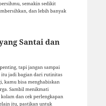
bersihmu, semakin sedikit
mbersihkan, dan lebih banyak
yang Santai dan
enting, tapi jangan sampai
tu jadi bagian dari rutinitas
gi, kamu bisa menghabiskan
ga. Sambil menikmati
 kolam dan cek perlengkapan
Selain itu, pastikan untuk