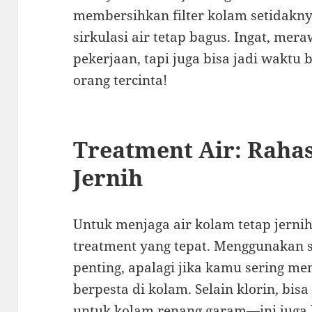
membersihkan filter kolam setidakny
sirkulasi air tetap bagus. Ingat, mer
pekerjaan, tapi juga bisa jadi waktu
orang tercinta!
Treatment Air: Rahas
Jernih
Untuk menjaga air kolam tetap jernih
treatment yang tepat. Menggunakan sa
penting, apalagi jika kamu sering 
berpesta di kolam. Selain klorin, bi
untuk kolam renang garam—ini juga b