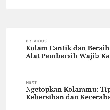
Post
navigation
PREVIOUS
Kolam Cantik dan Bersih
Previous
Alat Pembersih Wajib K
post:
NEXT
Ngetopkan Kolammu: Tips
Next
Kebersihan dan Keceraha
post: