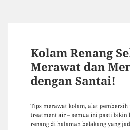
Kolam Renang Seh
Merawat dan Me
dengan Santai!
Tips merawat kolam, alat pembersih 
treatment air – semua ini pasti bikin
renang di halaman belakang yang jadi