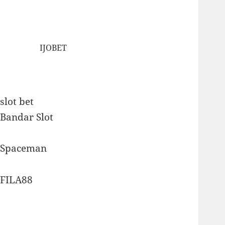
IJOBET
slot bet
Bandar Slot
Spaceman
FILA88