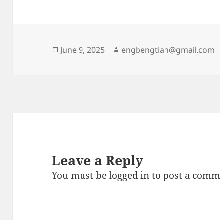
Posted
Author
June 9, 2025
engbengtian@gmail.com
on
Leave a Reply
You must be
logged in
to post a comm