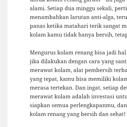
alami. Setiap dua minggu sekali, pe
menambahkan larutan anti-alga, te
panas ketika matahari terik sangat m
kolam kamu tidak hanya bersih, teta
Mengurus kolam renang bisa jadi ha
jika dilakukan dengan cara yang sant
merawat kolam, alat pembersih terba
yang tepat, kamu bisa memiliki kol
merasa tertekan. Dan ingat, setiap d
merawat kolam adalah investasi untu
siapkan semua perlengkapanmu, dan
kolam renang yang bersih dan sehat!