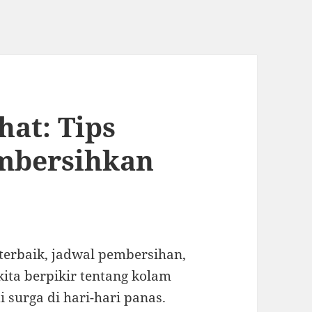
at: Tips
mbersihkan
terbaik, jadwal pembersihan,
 kita berpikir tentang kolam
 surga di hari-hari panas.