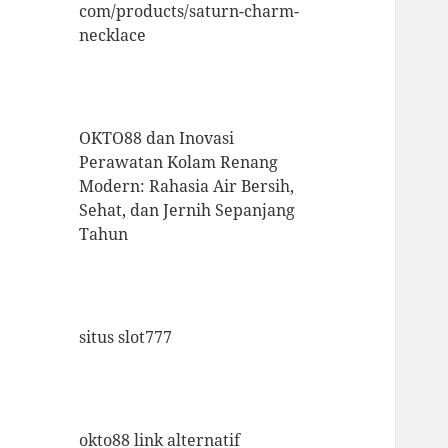
com/products/saturn-charm-
necklace
OKTO88 dan Inovasi
Perawatan Kolam Renang
Modern: Rahasia Air Bersih,
Sehat, dan Jernih Sepanjang
Tahun
situs slot777
okto88 link alternatif