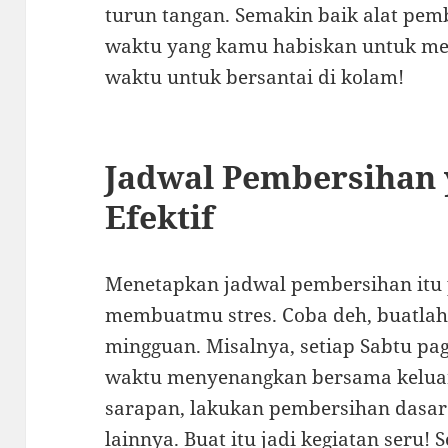
turun tangan. Semakin baik alat pem
waktu yang kamu habiskan untuk me
waktu untuk bersantai di kolam!
Jadwal Pembersihan 
Efektif
Menetapkan jadwal pembersihan itu p
membuatmu stres. Coba deh, buatlah i
mingguan. Misalnya, setiap Sabtu pa
waktu menyenangkan bersama keluar
sarapan, lakukan pembersihan dasar
lainnya. Buat itu jadi kegiatan seru! 