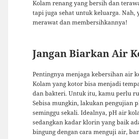
Kolam renang yang bersih dan teraw
tapi juga sehat untuk keluarga. Nah, 
merawat dan membersihkannya!
Jangan Biarkan Air K
Pentingnya menjaga kebersihan air k
Kolam yang kotor bisa menjadi tem
dan bakteri. Untuk itu, kamu perlu r
Sebisa mungkin, lakukan pengujian p
seminggu sekali. Idealnya, pH air kol
sedangkan kadar klorin yang baik ad
bingung dengan cara menguji air, ban