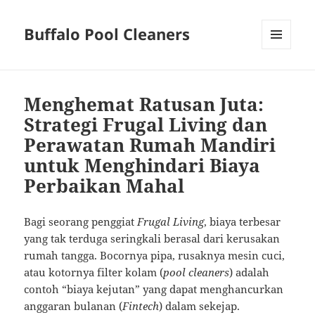
Buffalo Pool Cleaners
MENU
AND
WIDGETS
Menghemat Ratusan Juta:
Strategi Frugal Living dan
Perawatan Rumah Mandiri
untuk Menghindari Biaya
Perbaikan Mahal
Bagi seorang penggiat
Frugal Living
, biaya terbesar
yang tak terduga seringkali berasal dari kerusakan
rumah tangga. Bocornya pipa, rusaknya mesin cuci,
atau kotornya filter kolam (
pool cleaners
) adalah
contoh “biaya kejutan” yang dapat menghancurkan
anggaran bulanan (
Fintech
) dalam sekejap.