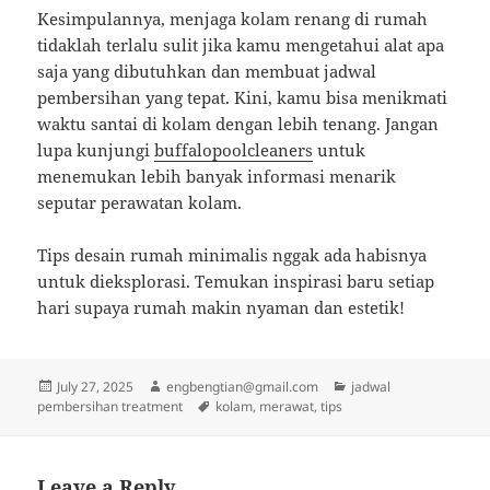
Kesimpulannya, menjaga kolam renang di rumah
tidaklah terlalu sulit jika kamu mengetahui alat apa
saja yang dibutuhkan dan membuat jadwal
pembersihan yang tepat. Kini, kamu bisa menikmati
waktu santai di kolam dengan lebih tenang. Jangan
lupa kunjungi
buffalopoolcleaners
untuk
menemukan lebih banyak informasi menarik
seputar perawatan kolam.
Tips desain rumah minimalis nggak ada habisnya
untuk dieksplorasi. Temukan inspirasi baru setiap
hari supaya rumah makin nyaman dan estetik!
Posted
Author
Categories
July 27, 2025
engbengtian@gmail.com
jadwal
on
Tags
pembersihan treatment
kolam
,
merawat
,
tips
Leave a Reply