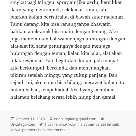
singkat pagi Minggu: spray air jika perlu, bersihkan
daun yang menumpuk, cek kadar kimia, lalu
biarkan kolam beristirahat di bawah sinar matahari.
Tamu datang, kita bisa renang tanpa khawatir,
bahkan anak-anak bisa main dengan tenang. Aku
juga menemukan bahwa menjaga hubungan dengan
alat-alat itu sama pentingnya dengan menjaga
hubungan dengan teman; kalau kita lalai, alat akan
tidak responsif. Yah, begitulah: kolam jadi tempat
kita berkumpul, bercanda, dan menenangkan
pikiran setelah minggu yang cukup panjang. Dan
sejauh ini, aku cuma bisa bilang, merawat kolam itu
bukan beban, tetapi hadiah kecil yang membuat
halaman belakang terasa lebih hidup dan damai.
Posted
Author
Categories
October 11, 2025
engbengtian@gmail.com
on
Tags
Uncategorized
Tips merawat kolam, alat pembersih terbaik,
jadwal pembersihan, treatment air