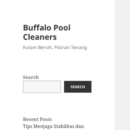
Buffalo Pool
Cleaners
Kolam Bersih, Pikiran Tenang
Search
SEARCH
Recent Posts
Tips Menjaga Stabilitas dan