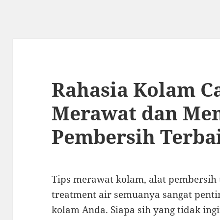
Rahasia Kolam Can
Merawat dan Mem
Pembersih Terba
Tips merawat kolam, alat pembersih 
treatment air semuanya sangat pent
kolam Anda. Siapa sih yang tidak ing