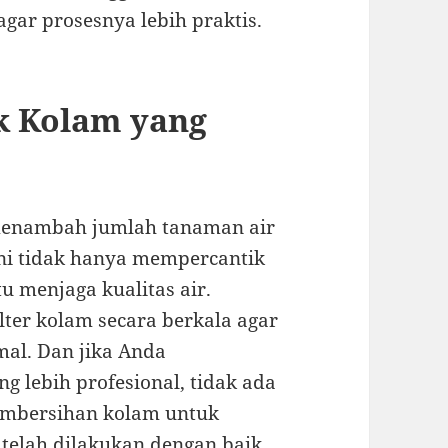
ar prosesnya lebih praktis.
k Kolam yang
a menambah jumlah tanaman air
ni tidak hanya mempercantik
u menjaga kualitas air.
lter kolam secara berkala agar
mal. Dan jika Anda
g lebih profesional, tidak ada
embersihan kolam untuk
elah dilakukan dengan baik.