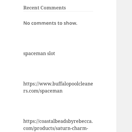
Recent Comments
No comments to show.
spaceman slot
https://www.buffalopoolcleane
rs.com/spaceman
https://coastalbeadsbyrebecca.
com/products/saturn-charm-