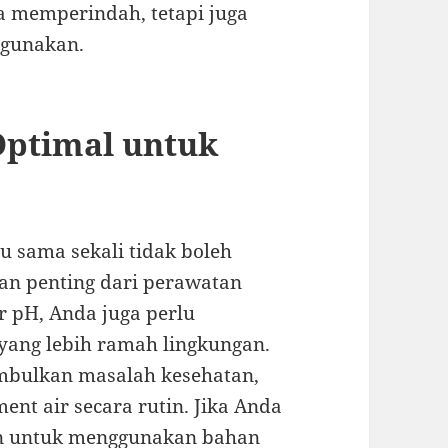
a memperindah, tetapi juga
igunakan.
Optimal untuk
tu sama sekali tidak boleh
ian penting dari perawatan
 pH, Anda juga perlu
yang lebih ramah lingkungan.
nimbulkan masalah kesehatan,
ent air secara rutin. Jika Anda
an untuk menggunakan bahan