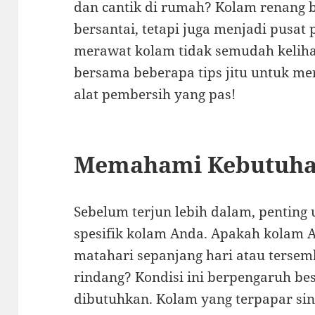
dan cantik di rumah? Kolam renang 
bersantai, tetapi juga menjadi pusat
merawat kolam tidak semudah kelihat
bersama beberapa tips jitu untuk m
alat pembersih yang pas!
Memahami Kebutuha
Sebelum terjun lebih dalam, pentin
spesifik kolam Anda. Apakah kolam 
matahari sepanjang hari atau terse
rindang? Kondisi ini berpengaruh b
dibutuhkan. Kolam yang terpapar sin