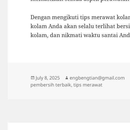
Dengan mengikuti tips merawat kolam
kolam Anda akan selalu terlihat bers
kolam, dan nikmati waktu santai An
Posted
Author
July 8, 2025
engbengtian@gmail.com
on
pembersih terbaik
,
tips merawat