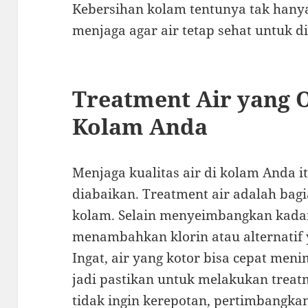
Kebersihan kolam tentunya tak hany
menjaga agar air tetap sehat untuk d
Treatment Air yang 
Kolam Anda
Menjaga kualitas air di kolam Anda i
diabaikan. Treatment air adalah bag
kolam. Selain menyeimbangkan kadar
menambahkan klorin atau alternatif 
Ingat, air yang kotor bisa cepat me
jadi pastikan untuk melakukan treatm
tidak ingin kerepotan, pertimbangk