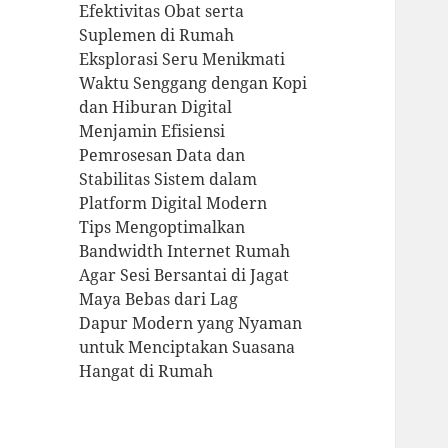
Efektivitas Obat serta
Suplemen di Rumah
Eksplorasi Seru Menikmati
Waktu Senggang dengan Kopi
dan Hiburan Digital
Menjamin Efisiensi
Pemrosesan Data dan
Stabilitas Sistem dalam
Platform Digital Modern
Tips Mengoptimalkan
Bandwidth Internet Rumah
Agar Sesi Bersantai di Jagat
Maya Bebas dari Lag
Dapur Modern yang Nyaman
untuk Menciptakan Suasana
Hangat di Rumah