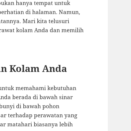
bukan hanya tempat untuk
 perhatian di halaman. Namun,
annya. Mari kita telusuri
erawat kolam Anda dan memilih
n Kolam Anda
g untuk memahami kebutuhan
Anda berada di bawah sinar
mbunyi di bawah pohon
esar terhadap perawatan yang
ar matahari biasanya lebih