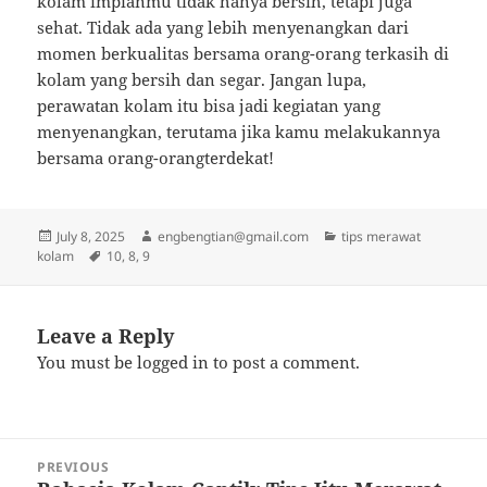
kolam impianmu tidak hanya bersih, tetapi juga
sehat. Tidak ada yang lebih menyenangkan dari
momen berkualitas bersama orang-orang terkasih di
kolam yang bersih dan segar. Jangan lupa,
perawatan kolam itu bisa jadi kegiatan yang
menyenangkan, terutama jika kamu melakukannya
bersama orang-orangterdekat!
Posted
Author
Categories
July 8, 2025
engbengtian@gmail.com
tips merawat
on
Tags
kolam
10
,
8
,
9
Leave a Reply
You must be
logged in
to post a comment.
Post
PREVIOUS
navigation