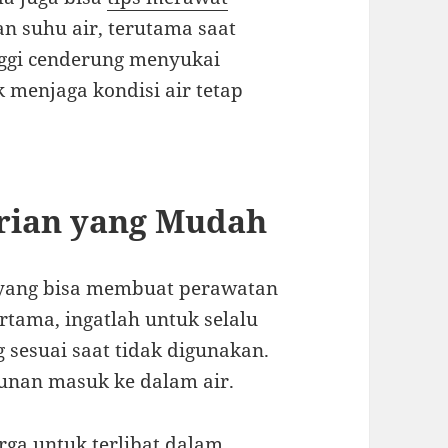
 suhu air, terutama saat
nggi cenderung menyukai
 menjaga kondisi air tetap
arian yang Mudah
 yang bisa membuat perawatan
tama, ingatlah untuk selalu
sesuai saat tidak digunakan.
unan masuk ke dalam air.
arga untuk terlibat dalam