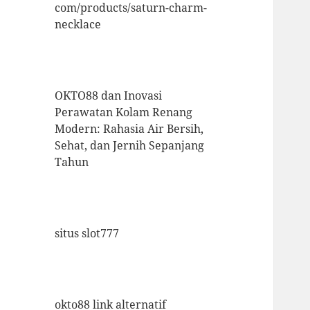
com/products/saturn-charm-
necklace
OKTO88 dan Inovasi
Perawatan Kolam Renang
Modern: Rahasia Air Bersih,
Sehat, dan Jernih Sepanjang
Tahun
situs slot777
okto88 link alternatif