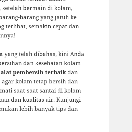
 setelah bermain di kolam,
arang-barang yang jatuh ke
g terlibat, semakin cepat dan
annya!
m
yang telah dibahas, kini Anda
bersihan dan kesehatan kolam
n
alat pembersih terbaik
dan
 agar kolam tetap bersih dan
ati saat-saat santai di kolam
an dan kualitas air. Kunjungi
ukan lebih banyak tips dan