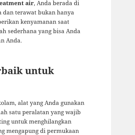
reatment air
, Anda berada di
ih dan terawat bukan hanya
emberikan kenyamanan saat
kah sederhana yang bisa Anda
an Anda.
rbaik untuk
kolam, alat yang Anda gunakan
lah satu peralatan yang wajib
nting untuk menghilangkan
yang mengapung di permukaan