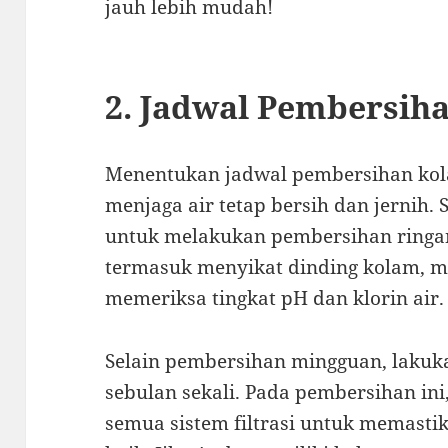
jauh lebih mudah!
2. Jadwal Pembersiha
Menentukan jadwal pembersihan kola
menjaga air tetap bersih dan jernih.
untuk melakukan pembersihan ringan 
termasuk menyikat dinding kolam, 
memeriksa tingkat pH dan klorin air.
Selain pembersihan mingguan, laku
sebulan sekali. Pada pembersihan in
semua sistem filtrasi untuk memast