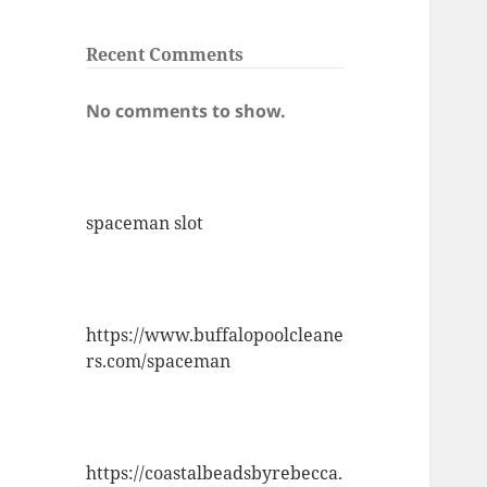
Recent Comments
No comments to show.
spaceman slot
https://www.buffalopoolcleane
rs.com/spaceman
https://coastalbeadsbyrebecca.