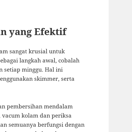
n yang Efektif
m sangat krusial untuk
 Sebagai langkah awal, cobalah
setiap minggu. Hal ini
menggunakan skimmer, serta
kan pembersihan mendalam
i, vacum kolam dan periksa
ikan semuanya berfungsi dengan