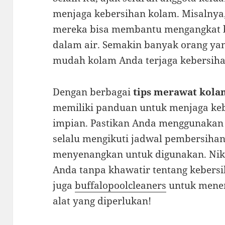
menjaga kebersihan kolam. Misalnya,
mereka bisa membantu mengangkat b
dalam air. Semakin banyak orang yan
mudah kolam Anda terjaga kebersih
Dengan berbagai
tips merawat kola
memiliki panduan untuk menjaga ke
impian. Pastikan Anda menggunaka
selalu mengikuti jadwal pembersihan
menyenangkan untuk digunakan. Nikm
Anda tanpa khawatir tentang kebersih
juga
buffalopoolcleaners
untuk menem
alat yang diperlukan!