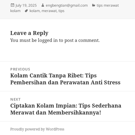
Posted
Author
Categories
July 19, 2025
engbengtian@gmail.com
tips merawat
on
Tags
kolam
kolam
,
merawat
,
tips
Leave a Reply
You must be
logged in
to post a comment.
Post
PREVIOUS
navigation
Kolam Cantik Tanpa Ribet: Tips
Previous
Pembersihan dan Perawatan Anti Stress
post:
NEXT
Ciptakan Kolam Impian: Tips Sederhana
Next
Merawat dan Membersihkannya!
post:
Proudly powered by WordPress