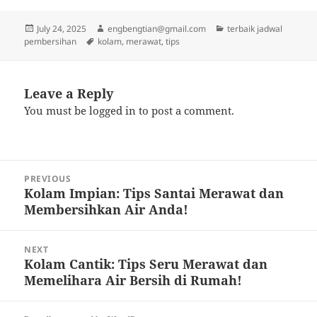
Posted
Author
Categories
July 24, 2025
engbengtian@gmail.com
terbaik jadwal
on
Tags
pembersihan
kolam
,
merawat
,
tips
Leave a Reply
You must be
logged in
to post a comment.
Post
PREVIOUS
navigation
Kolam Impian: Tips Santai Merawat dan
Previous
Membersihkan Air Anda!
post:
NEXT
Kolam Cantik: Tips Seru Merawat dan
Next
Memelihara Air Bersih di Rumah!
post: